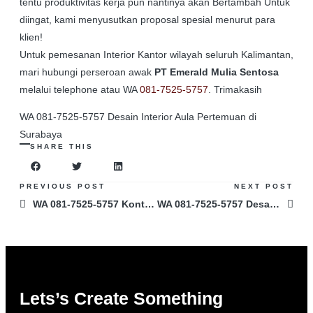
tentu produktivitas kerja pun nantinya akan Bertambah Untuk
diingat, kami menyusutkan proposal spesial menurut para
klien!
Untuk pemesanan Interior Kantor wilayah seluruh Kalimantan,
mari hubungi perseroan awak
PT Emerald Mulia Sentosa
melalui telephone atau WA
081-7525-5757
. Trimakasih
WA 081-7525-5757 Desain Interior Aula Pertemuan di
Surabaya
SHARE THIS
PREVIOUS POST
NEXT POST
WA 081-7525-5757 Kontraktor Desain Interior Type 40 di Banjarbaru
WA 081-7525-5757 Desain Interior Rumah Type 36 di Jakarta
Lets’s Create Something