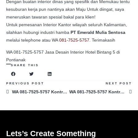
Dengan buatan interior dinas yang spesifik dan Memukau tentu
kesuburan kerja pun nantinya akan Maju Untuk diingat, saya
meneruskan tawaran spesial bakal para klien!
Untuk pemesanan Interior Kantor wilayah seluruh Kalimantan,
silahkan hubungi industri hamba
PT Emerald Mulia Sentosa
melalui telephone atau WA
081-7525-5757
. Terimakasih
WA 081-7525-5757 Jasa Desain Interior Hotel Bintang 5 di
Pontianak
SHARE THIS
PREVIOUS POST
NEXT POST
WA 081-7525-5757 Kontraktor Desain Interior Apartemen di Banjarbaru
WA 081-7525-5757 Kontraktor Desain Interior Rumah Minimalis di Jakarta
Lets’s Create Something