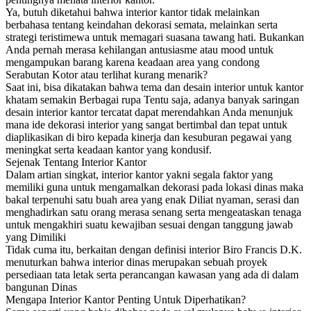
Ya, butuh diketahui bahwa interior kantor tidak melainkan
berbahasa tentang keindahan dekorasi semata, melainkan serta
strategi teristimewa untuk memagari suasana tawang hati. Bukankan
Anda pernah merasa kehilangan antusiasme atau mood untuk
mengampukan barang karena keadaan area yang condong
Serabutan Kotor atau terlihat kurang menarik?
Saat ini, bisa dikatakan bahwa tema dan desain interior untuk kantor
khatam semakin Berbagai rupa Tentu saja, adanya banyak saringan
desain interior kantor tercatat dapat merendahkan Anda menunjuk
mana ide dekorasi interior yang sangat bertimbal dan tepat untuk
diaplikasikan di biro kepada kinerja dan kesuburan pegawai yang
meningkat serta keadaan kantor yang kondusif.
Sejenak Tentang Interior Kantor
Dalam artian singkat, interior kantor yakni segala faktor yang
memiliki guna untuk mengamalkan dekorasi pada lokasi dinas maka
bakal terpenuhi satu buah area yang enak Diliat nyaman, serasi dan
menghadirkan satu orang merasa senang serta mengeataskan tenaga
untuk mengakhiri suatu kewajiban sesuai dengan tanggung jawab
yang Dimiliki
Tidak cuma itu, berkaitan dengan definisi interior Biro Francis D.K.
menuturkan bahwa interior dinas merupakan sebuah proyek
persediaan tata letak serta perancangan kawasan yang ada di dalam
bangunan Dinas
Mengapa Interior Kantor Penting Untuk Diperhatikan?