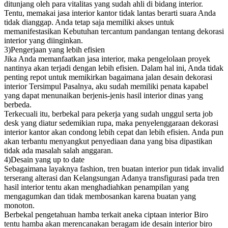
ditunjang oleh para vitalitas yang sudah ahli di bidang interior.
Tentu, memakai jasa interior kantor tidak lantas berarti suara Anda
tidak dianggap. Anda tetap saja memiliki akses untuk
memanifestasikan Kebutuhan tercantum pandangan tentang dekorasi
interior yang diinginkan.
3)Pengerjaan yang lebih efisien
Jika Anda memanfaatkan jasa interior, maka pengelolaan proyek
nantinya akan terjadi dengan lebih efisien. Dalam hal ini, Anda tidak
penting repot untuk memikirkan bagaimana jalan desain dekorasi
interior Tersimpul Pasalnya, aku sudah memiliki penata kapabel
yang dapat menunaikan berjenis-jenis hasil interior dinas yang
berbeda.
Terkecuali itu, berbekal para pekerja yang sudah unggul serta job
desk yang diatur sedemikian rupa, maka penyelenggaraan dekorasi
interior kantor akan condong lebih cepat dan lebih efisien. Anda pun
akan terbantu menyangkut penyediaan dana yang bisa dipastikan
tidak ada masalah salah anggaran.
4)Desain yang up to date
Sebagaimana layaknya fashion, tren buatan interior pun tidak invalid
terserang alterasi dan Kelangsungan Adanya transfigurasi pada tren
hasil interior tentu akan menghadiahkan penampilan yang
mengagumkan dan tidak membosankan karena buatan yang
monoton.
Berbekal pengetahuan hamba terkait aneka ciptaan interior Biro
tentu hamba akan merencanakan beragam ide desain interior biro