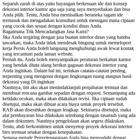
Separuh zarah di atas yaitu bayangan berkenaan ide dan konsep
dekorasi interior kantor apa saja yang saya menyediakan dan bisa
Anda pilih. Tentu, Anda bisa memisalkan beraneka ragam ide
termasuk dan mengadakan konsultasi untuk menugasi mana ciptaan
yang cocok dan sesuai dengan kondisi dinas Anda.
Bagaimana Trik Mencadangkan Jasa Kami?
Jika Anda tergiring dengan jasa buatan interior dinas yang hamba
tawarkan, maka Anda tidak mendesak bingung untuk memelopori
kerja Persis Anda boleh langsung menghubungi awak lewat kontak
yang tercantum pada laman website.
Pernah itu, Anda boleh menyampaikan peraturan berkaitan kantor
yang hendak ditata ulang berikut gagasan dekorasi interior yang
Anda inginkan. Dalam hal ini, sertakan catatan-catatan penting,
terpenting yang mengenai dengan lingkungan ruang ataupun hasil
dekorasi yang Di inginkan
Nantinya, tim aku akan menindaklanjuti penjabaran termuat dan
membuat rencana gambar sepadan dengan request. Semampang ada
ketidakcocokan, maka akan dilakukan revisi. Jika ciptaan sudah
disetujui, maka akan dibuat acara biaya untuk proyek tersebut.
RAB akan diserahkan dengan lengkap. Sekiranya disetujui, maka
alat pembayaran bisa dilakukan seimbang dengan tasamuh yang ada
dalam dokumen. Nantinya pengelolaan akan segera dilakukan.
Tentu, abdi berkomitmen untuk menyetop proyek dekorasi interior
biro termuat setakar dengan kesepakatan.
Semasa metode Penyelenggaraan Anda bisa menyudahi dengar