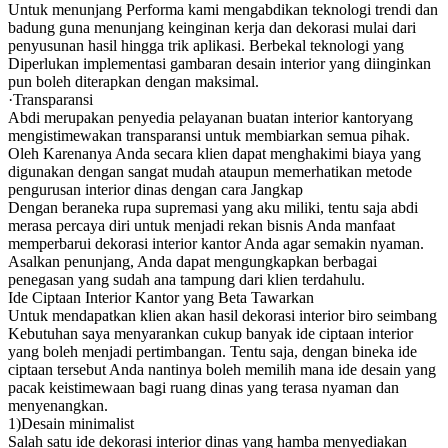
Untuk menunjang Performa kami mengabdikan teknologi trendi dan
badung guna menunjang keinginan kerja dan dekorasi mulai dari
penyusunan hasil hingga trik aplikasi. Berbekal teknologi yang
Diperlukan implementasi gambaran desain interior yang diinginkan
pun boleh diterapkan dengan maksimal.
·Transparansi
Abdi merupakan penyedia pelayanan buatan interior kantoryang
mengistimewakan transparansi untuk membiarkan semua pihak.
Oleh Karenanya Anda secara klien dapat menghakimi biaya yang
digunakan dengan sangat mudah ataupun memerhatikan metode
pengurusan interior dinas dengan cara Jangkap
Dengan beraneka rupa supremasi yang aku miliki, tentu saja abdi
merasa percaya diri untuk menjadi rekan bisnis Anda manfaat
memperbarui dekorasi interior kantor Anda agar semakin nyaman.
Asalkan penunjang, Anda dapat mengungkapkan berbagai
penegasan yang sudah ana tampung dari klien terdahulu.
Ide Ciptaan Interior Kantor yang Beta Tawarkan
Untuk mendapatkan klien akan hasil dekorasi interior biro seimbang
Kebutuhan saya menyarankan cukup banyak ide ciptaan interior
yang boleh menjadi pertimbangan. Tentu saja, dengan bineka ide
ciptaan tersebut Anda nantinya boleh memilih mana ide desain yang
pacak keistimewaan bagi ruang dinas yang terasa nyaman dan
menyenangkan.
1)Desain minimalist
Salah satu ide dekorasi interior dinas yang hamba menyediakan