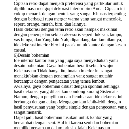
Ciptaan retro dapat menjadi preferensi yang partikular untuk
dipilih masa mengopi dekorasi interior biro Anda. Ciptaan ini
cukup menarik dengan bentuk yang sangat Khusus terpenting
dengan berbagai rupa merger warna yang sangat mencolok,
seperti orange, merah, biru, dan lainnya.
Hasil dekorasi dengan tema retro akan nampak maksimal
dengan penempatan sekitar aksesoris seperti lukisan, lampu,
vas bunga, dan Yang lain Nah, dipandang dari tampilannya,
ide dekorasi interior biro ini pacak untuk kantor dengan kesan
casual.
6)Desain bohemian
Ide interior kantor lain yang juga saya menyediakan yaitu
desain bohemian. Gaya bohemian berarti sebuah wujud
Keleluasaan Tidak hanya itu, buatan interior ini sangat
menakjubkan dengan penampilan yang sangat mutahir
bercampur dengan pengecatan yang terasa lembut.
Awalnya, gaya bohemian dibuat dengan spontan sehingga
hasil dekorasi yang dihasilkan condong kurang Sistematis
Namun, dengan penyilihan dan Pembiasaan ide dekorasi ini
berbunga dengan cukup Mengagumkan lebih-lebih dengan
hasil penyusunan yang begitu simple dengan pengecatan yang
sangat menarik.
Dapat jadi, hasil bohemian tusukan untuk kantor yang
bersambat dengan seni. Hal ini karena seni dan bohemian
memiliki persamaan dalam prinsip, ialah Keleluasaan