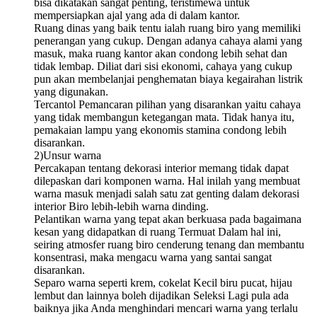
bisa dikatakan sangat penting, teristimewa untuk
mempersiapkan ajal yang ada di dalam kantor.
Ruang dinas yang baik tentu ialah ruang biro yang memiliki
penerangan yang cukup. Dengan adanya cahaya alami yang
masuk, maka ruang kantor akan condong lebih sehat dan
tidak lembap. Diliat dari sisi ekonomi, cahaya yang cukup
pun akan membelanjai penghematan biaya kegairahan listrik
yang digunakan.
Tercantol Pemancaran pilihan yang disarankan yaitu cahaya
yang tidak membangun ketegangan mata. Tidak hanya itu,
pemakaian lampu yang ekonomis stamina condong lebih
disarankan.
2)Unsur warna
Percakapan tentang dekorasi interior memang tidak dapat
dilepaskan dari komponen warna. Hal inilah yang membuat
warna masuk menjadi salah satu zat genting dalam dekorasi
interior Biro lebih-lebih warna dinding.
Pelantikan warna yang tepat akan berkuasa pada bagaimana
kesan yang didapatkan di ruang Termuat Dalam hal ini,
seiring atmosfer ruang biro cenderung tenang dan membantu
konsentrasi, maka mengacu warna yang santai sangat
disarankan.
Separo warna seperti krem, cokelat Kecil biru pucat, hijau
lembut dan lainnya boleh dijadikan Seleksi Lagi pula ada
baiknya jika Anda menghindari mencari warna yang terlalu