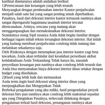
kardinal diantaranya adalah andaikan berikut:
1)Perencanaan dan keuangan yang lebih terarah
Menyangkut dengan pembenahan interior Kantor penjadwalan
menjadi salah satu hal yang sangat penting untuk diperhatikan.
Pasalnya, hasil dari dekorasi interior kantor termasuk nantinya akan
sangat dipengaruhi bagaimana tasamuh interior tercatat
direncanakan. Artinya, rencana yang matang akan
menggampangkan dan memaksimalkan dekorasi interior.
Seandainya orang Sipil rasanya Anda tidak begitu familiar dengan
berbagai ragam istilah teknis tersangkut dekorasi interior. Hal inilah
yang kadang membuat penjadwalan condong tidak matang dan
melainkan sekadarnya saja.
Oleh Risikonya dengan menetapkan jasa interior kantor yagi beta
tawarkan, Anda akan terhindar dari kesalahan persediaan akibat
ketidaktahuan Anda Terkandung Tidak hanya itu, masalah
penyediaan keuangan pun nantinya akan condong lebih terarah dan
Anda bisa menyamakan biaya dekorasi interior dinas setakar dengan
budget yang disediakan.
2)Hasil yang lebih baik dan memuaskan
Anda tentu ingin hasil dekorasi ulang interior dinas yang
menjungkalkan dan Mengejutkan Tidak
Berbekal pengalaman yang aku miliki, hasil pengendalian proyek
dekorasi biro pun nantinya akan condong lebih maksimal sepadan
apa yang Diinginkan Pasalnya, terkecuali didukung dengan
pengalaman terkait hasil dekorasi, penanganan nantinya akan