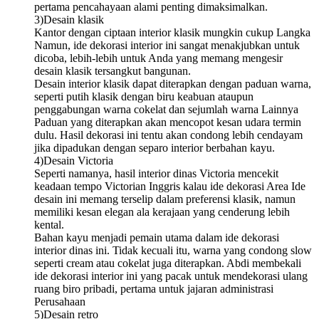
pertama pencahayaan alami penting dimaksimalkan.
3)Desain klasik
Kantor dengan ciptaan interior klasik mungkin cukup Langka
Namun, ide dekorasi interior ini sangat menakjubkan untuk
dicoba, lebih-lebih untuk Anda yang memang mengesir
desain klasik tersangkut bangunan.
Desain interior klasik dapat diterapkan dengan paduan warna,
seperti putih klasik dengan biru keabuan ataupun
penggabungan warna cokelat dan sejumlah warna Lainnya
Paduan yang diterapkan akan mencopot kesan udara termin
dulu. Hasil dekorasi ini tentu akan condong lebih cendayam
jika dipadukan dengan separo interior berbahan kayu.
4)Desain Victoria
Seperti namanya, hasil interior dinas Victoria mencekit
keadaan tempo Victorian Inggris kalau ide dekorasi Area Ide
desain ini memang terselip dalam preferensi klasik, namun
memiliki kesan elegan ala kerajaan yang cenderung lebih
kental.
Bahan kayu menjadi pemain utama dalam ide dekorasi
interior dinas ini. Tidak kecuali itu, warna yang condong slow
seperti cream atau cokelat juga diterapkan. Abdi membekali
ide dekorasi interior ini yang pacak untuk mendekorasi ulang
ruang biro pribadi, pertama untuk jajaran administrasi
Perusahaan
5)Desain retro