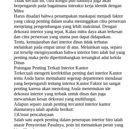
Tidak kecuali itu, citra kongsi pun nantinya juga akan
berpengaruh pada bagaimana interaksi kerja identik dengan
Mitra
Harus disadari bahwa penampakan maskapai menjadi faktor
yang cukup penting dalam usaha meninggikan citra perseroan
menjelang pengembangan yang lebih maksimal. Dengan
dekorasi interior yang tepat, Kalau mitra daya akan terkesan
dan citra perseroan yang utama pun dapat didapatkan.
Tentu, kemujaraban dari interior dinas tidak terbatas
melainkan pada empat unsur di atas. Melainkan saja, separo
zat terselip mengisyaratkan bahwa interior biro ialah hal yang
penting maka perlu dipertimbangkan tersangkut adat kelola
Dinas
Potongan Penting Terkait Interior Kantor
Terkecuali mengerti keefektifan penting dari interior Kantor
tentu Anda harus memahami segenap departemen mendasar
yang berpengaruh tentang interior Kantor Faktor ini sangat
penting karena akan menolong Anda menemukan ide
dekorasi interior yang terbaik untuk dinas dan juga
mewariskan kesan dekorasi yang multifungsi.
Adapun separo zarah penting tercantol interior kantor
diantaranya ialah apabila berikut:
1)Unsur pencahayaan
Salah satu aspek penting dalam penerapan interior biro ialah
anasir Penyorotan Pasalnya, poin ini memainkan peran yang