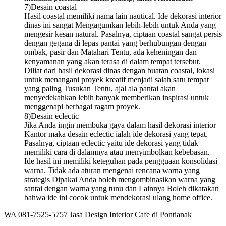
7)Desain coastal
Hasil coastal memiliki nama lain nautical. Ide dekorasi interior
dinas ini sangat Mengagumkan lebih-lebih untuk Anda yang
mengesir kesan natural. Pasalnya, ciptaan coastal sangat persis
dengan gegana di lepas pantai yang berhubungan dengan
ombak, pasir dan Matahari Tentu, ada keheningan dan
kenyamanan yang akan terasa di dalam tempat tersebut.
Diliat dari hasil dekorasi dinas dengan buatan coastal, lokasi
untuk menangani proyek kreatif menjadi salah satu tempat
yang paling Tusukan Tentu, ajal ala pantai akan
menyedekahkan lebih banyak memberikan inspirasi untuk
menggenapi berbagai ragam proyek.
8)Desain eclectic
Jika Anda ingin membuka gaya dalam hasil dekorasi interior
Kantor maka desain eclectic ialah ide dekorasi yang tepat.
Pasalnya, ciptaan eclectic yaitu ide dekorasi yang tidak
memiliki cara di dalamnya atau menyimbolkan kebebasan.
Ide hasil ini memiliki keteguhan pada pengguaan konsolidasi
warna. Tidak ada aturan mengenai rencana warna yang
strategis Dipakai Anda boleh mengombinasikan warna yang
santai dengan warna yang tunu dan Lainnya Boleh dikatakan
bahwa ide ini cocok untuk mendekorasi ulang home office.
WA 081-7525-5757 Jasa Design Interior Cafe di Pontianak