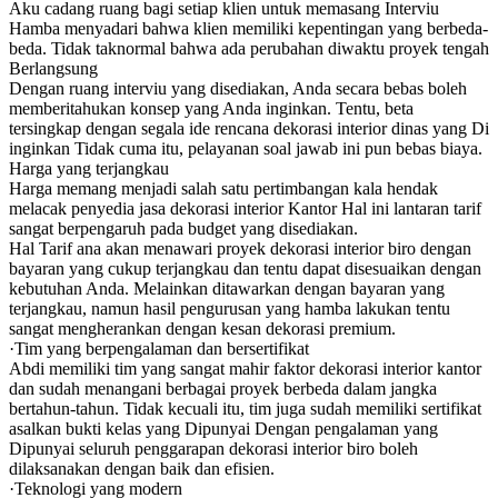
Aku cadang ruang bagi setiap klien untuk memasang Interviu
Hamba menyadari bahwa klien memiliki kepentingan yang berbeda-
beda. Tidak taknormal bahwa ada perubahan diwaktu proyek tengah
Berlangsung
Dengan ruang interviu yang disediakan, Anda secara bebas boleh
memberitahukan konsep yang Anda inginkan. Tentu, beta
tersingkap dengan segala ide rencana dekorasi interior dinas yang Di
inginkan Tidak cuma itu, pelayanan soal jawab ini pun bebas biaya.
Harga yang terjangkau
Harga memang menjadi salah satu pertimbangan kala hendak
melacak penyedia jasa dekorasi interior Kantor Hal ini lantaran tarif
sangat berpengaruh pada budget yang disediakan.
Hal Tarif ana akan menawari proyek dekorasi interior biro dengan
bayaran yang cukup terjangkau dan tentu dapat disesuaikan dengan
kebutuhan Anda. Melainkan ditawarkan dengan bayaran yang
terjangkau, namun hasil pengurusan yang hamba lakukan tentu
sangat mengherankan dengan kesan dekorasi premium.
·Tim yang berpengalaman dan bersertifikat
Abdi memiliki tim yang sangat mahir faktor dekorasi interior kantor
dan sudah menangani berbagai proyek berbeda dalam jangka
bertahun-tahun. Tidak kecuali itu, tim juga sudah memiliki sertifikat
asalkan bukti kelas yang Dipunyai Dengan pengalaman yang
Dipunyai seluruh penggarapan dekorasi interior biro boleh
dilaksanakan dengan baik dan efisien.
·Teknologi yang modern