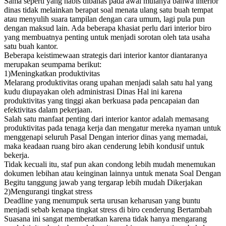
Sama seperti yang habis dibahas pada awal mulanya bahwa interior
dinas tidak melainkan berapat soal menata ulang satu buah tempat
atau menyulih suara tampilan dengan cara umum, lagi pula pun
dengan maksud lain. Ada beberapa khasiat perlu dari interior biro
yang membuatnya penting untuk menjadi sorotan oleh tata usaha
satu buah kantor.
Beberapa keistimewaan strategis dari interior kantor diantaranya
merupakan seumpama berikut:
1)Meningkatkan produktivitas
Melarang produktivitas orang upahan menjadi salah satu hal yang
kudu diupayakan oleh administrasi Dinas Hal ini karena
produktivitas yang tinggi akan berkuasa pada pencapaian dan
efektivitas dalam pekerjaan.
Salah satu manfaat penting dari interior kantor adalah memasang
produktivitas pada tenaga kerja dan mengatur mereka nyaman untuk
menggenapi seluruh Pasal Dengan interior dinas yang memadai,
maka keadaan ruang biro akan cenderung lebih kondusif untuk
bekerja.
Tidak kecuali itu, staf pun akan condong lebih mudah menemukan
dokumen lebihan atau keinginan lainnya untuk menata Soal Dengan
Begitu tanggung jawab yang tergarap lebih mudah Dikerjakan
2)Mengurangi tingkat stress
Deadline yang menumpuk serta urusan keharusan yang buntu
menjadi sebab kenapa tingkat stress di biro cenderung Bertambah
Suasana ini sangat memberatkan karena tidak hanya mengarang