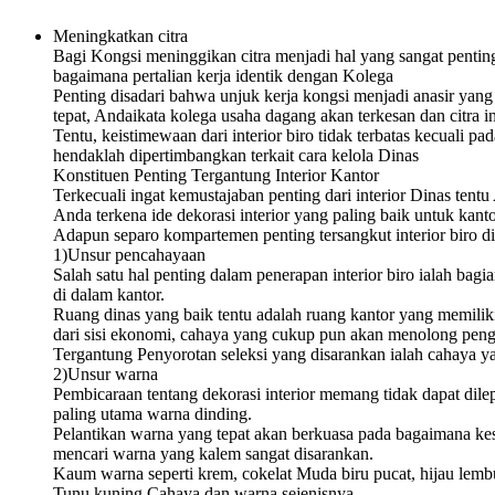
Meningkatkan citra
Bagi Kongsi meninggikan citra menjadi hal yang sangat penting
bagaimana pertalian kerja identik dengan Kolega
Penting disadari bahwa unjuk kerja kongsi menjadi anasir yan
tepat, Andaikata kolega usaha dagang akan terkesan dan citra i
Tentu, keistimewaan dari interior biro tidak terbatas kecuali 
hendaklah dipertimbangkan terkait cara kelola Dinas
Konstituen Penting Tergantung Interior Kantor
Terkecuali ingat kemustajaban penting dari interior Dinas te
Anda terkena ide dekorasi interior yang paling baik untuk kant
Adapun separo kompartemen penting tersangkut interior biro d
1)Unsur pencahayaan
Salah satu hal penting dalam penerapan interior biro ialah b
di dalam kantor.
Ruang dinas yang baik tentu adalah ruang kantor yang memili
dari sisi ekonomi, cahaya yang cukup pun akan menolong pengh
Tergantung Penyorotan seleksi yang disarankan ialah cahaya y
2)Unsur warna
Pembicaraan tentang dekorasi interior memang tidak dapat dil
paling utama warna dinding.
Pelantikan warna yang tepat akan berkuasa pada bagaimana kes
mencari warna yang kalem sangat disarankan.
Kaum warna seperti krem, cokelat Muda biru pucat, hijau lemb
Tunu kuning Cahaya dan warna sejenisnya.