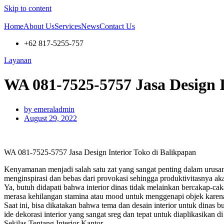
Skip to content
Home
About Us
Services
News
Contact Us
+62 817-5255-757
Layanan
WA 081-7525-5757 Jasa Design I
by
emeraladmin
August 29, 2022
WA 081-7525-5757 Jasa Design Interior Toko di Balikpapan
Kenyamanan menjadi salah satu zat yang sangat penting dalam urusan
menginspirasi dan bebas dari provokasi sehingga produktivitasnya aka
Ya, butuh didapati bahwa interior dinas tidak melainkan bercakap-ca
merasa kehilangan stamina atau mood untuk menggenapi objek karena
Saat ini, bisa dikatakan bahwa tema dan desain interior untuk dinas
ide dekorasi interior yang sangat sreg dan tepat untuk diaplikasikan
Sekilas Tentang Interior Kantor