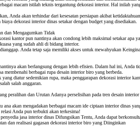
rbagai macam istilah teknis tergantung dekorasi interior. Hal inilah
kan, Anda akan terhindar dari kesesatan persiapan akibat ketidaktahua
biaya dekorasi interior dinas setakar dengan budget yang disediakan.
skan dan Mengagumkan Tidak
korasi kantor pun nantinya akan condong lebih maksimal setakar apa 
kuasa yang sudah ahli di bidang interior.
dak dianggap. Anda tetap saja memiliki akses untuk mewahyukan Keingin
antinya akan berlangsung dengan lebih efisien. Dalam hal ini, Anda t
sa membenahi berbagai rupa desain interior biro yang berbeda.
sk yang diatur sedemikian rupa, maka penggarapan dekorasi interior kan
salah salah anggaran.
serang peralihan dan Urutan Adanya perselisihan pada tren desain inter
tu ana akan mengadakan berbagai macam ide ciptaan interior dinas yan
 relasi Anda pun terbukti akan terkesima!
ra penyedia jasa interior dinas Difungsikan Tentu, Anda dapat berkons
an dan realisasi gagasan dekorasi interior biro yang Diinginkan