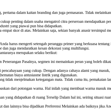
, pertama dalam kaitan branding dan juga pemasaran. Tidak melainkan i
g cukup penting dalam usaha mengatrol citra perseroan mendapatkan p
ndustri yang piawai pun bisa didapatkan.
pada empat skor di atas. Melainkan saja, sekian banyak anasir tersimpul
ntu Anda harus mengerti setengah peranggu primer yang berkuasa tenta
or dan juga mendaratkan kesan dekorasi yang multifungsi.
iantaranya merupakan selaku berikut:
agian Penerangan Pasalnya, segmen ini memainkan peran yang boleh dik
ki pencahayaan yang cukup. Dengan adanya cahaya alami yang masuk, m
ematan biaya antusiasme listrik yang digunakan.
ang tidak menjelmakan ketegangan mata. Tidak cuma itu, pemakaian lam
epaskan dari potongan warna. Hal inilah yang membuat warna masuk men
an yang didapatkan di ruang Terselip Dalam hal ini, seiring situasi r
ut dan lainnya bisa dijadikan Preferensi Melainkan ada baiknya jika A