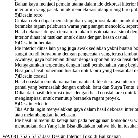
Bahan kayu menjadi pemain utama dalam ide dekorasi interior k
interior ini yang pacak untuk mendekorasi ulang ruang biro pri
5)Desain retro
Ciptaan retro dapat menjadi pilihan yang idiosinkratis untuk 
beraneka ragam peleburan warna yang sangat mencolok, seperti 
Hasil dekorasi dengan tema retro akan kasatmata maksimal deng
interior dinas ini tusukan untuk dinas dengan kesan casual.
6)Desain bohemian
Ide interior dinas lain yang juga awak sediakan yakni buatan 
sangat trendi bergabung dengan pengecatan yang terasa lembut
Awalnya, gaya bohemian dibuat dengan spontan maka hasil dek
Mengagumkan terpenting dengan hasil pembenahan yang begit
Bisa jadi, hasil bohemian tusukan untuk biro yang bersambat d
7)Desain coastal
Hasil coastal memiliki nama lain nautical. Ide dekorasi interio
pantai yang bermasalah dengan ombak, batu dan Surya Tentu, 
Diliat dari hasil dekorasi dinas dengan hasil coastal, area un
menginspirasi untuk menutup beraneka ragam proyek.
8)Desain eclectic
Jika Anda ingin menyelakkan gaya dalam hasil dekorasi interior 
atau melambangkan kebebasan.
Ide hasil ini memiliki keteguhan pada pengguaan konsolidasi
menunukan dan Yang lain Bisa dikatakan bahwa ide ini tusuka
WA 081-7525-5757 Jasa Design Interior Toko di Balikpapan