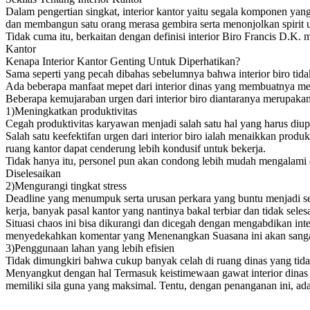
Dalam pengertian singkat, interior kantor yaitu segala komponen ya
dan membangun satu orang merasa gembira serta menonjolkan spirit
Tidak cuma itu, berkaitan dengan definisi interior Biro Francis D.K
Kantor
Kenapa Interior Kantor Genting Untuk Diperhatikan?
Sama seperti yang pecah dibahas sebelumnya bahwa interior biro ti
Ada beberapa manfaat mepet dari interior dinas yang membuatnya me
Beberapa kemujaraban urgen dari interior biro diantaranya merupakan
1)Meningkatkan produktivitas
Cegah produktivitas karyawan menjadi salah satu hal yang harus diup
Salah satu keefektifan urgen dari interior biro ialah menaikkan pr
ruang kantor dapat cenderung lebih kondusif untuk bekerja.
Tidak hanya itu, personel pun akan condong lebih mudah mengalami
Diselesaikan
2)Mengurangi tingkat stress
Deadline yang menumpuk serta urusan perkara yang buntu menjadi s
kerja, banyak pasal kantor yang nantinya bakal terbiar dan tidak selesa
Situasi chaos ini bisa dikurangi dan dicegah dengan mengabdikan inte
menyedekahkan komentar yang Menenangkan Suasana ini akan sangat ber
3)Penggunaan lahan yang lebih efisien
Tidak dimungkiri bahwa cukup banyak celah di ruang dinas yang tida
Menyangkut dengan hal Termasuk keistimewaan gawat interior dinas me
memiliki sila guna yang maksimal. Tentu, dengan penanganan ini, ad