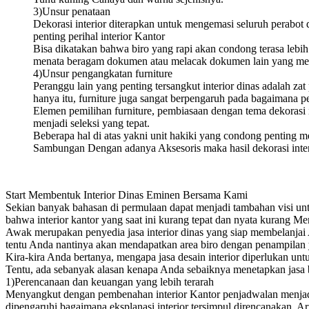
3)Unsur penataan
Dekorasi interior diterapkan untuk mengemasi seluruh perabot 
penting perihal interior Kantor
Bisa dikatakan bahwa biro yang rapi akan condong terasa lebi
menata beragam dokumen atau melacak dokumen lain yang me
4)Unsur pengangkatan furniture
Peranggu lain yang penting tersangkut interior dinas adalah z
hanya itu, furniture juga sangat berpengaruh pada bagaimana p
Elemen pemilihan furniture, pembiasaan dengan tema dekorasi in
menjadi seleksi yang tepat.
Beberapa hal di atas yakni unit hakiki yang condong pentin
Sambungan Dengan adanya Aksesoris maka hasil dekorasi inter
Start Membentuk Interior Dinas Eminen Bersama Kami
Sekian banyak bahasan di permulaan dapat menjadi tambahan visi un
bahwa interior kantor yang saat ini kurang tepat dan nyata kurang
Awak merupakan penyedia jasa interior dinas yang siap membelanjai
tentu Anda nantinya akan mendapatkan area biro dengan penampila
Kira-kira Anda bertanya, mengapa jasa desain interior diperlukan u
Tentu, ada sebanyak alasan kenapa Anda sebaiknya menetapkan jasa bu
1)Perencanaan dan keuangan yang lebih terarah
Menyangkut dengan pembenahan interior Kantor penjadwalan menjadi sal
dipengaruhi bagaimana eksplanasi interior tersimpul direncanakan. 