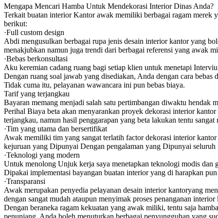
Mengapa Mencari Hamba Untuk Mendekorasi Interior Dinas Anda?
Terkait buatan interior Kantor awak memiliki berbagai ragam merek
berikut:
·Full custom design
Abdi mengusulkan berbagai rupa jenis desain interior kantor yang bo
menakjubkan namun juga trendi dari berbagai referensi yang awak mil
·Bebas berkonsultasi
Aku keremian cadang ruang bagi setiap klien untuk menetapi Intervi
Dengan ruang soal jawab yang disediakan, Anda dengan cara bebas d
Tidak cuma itu, pelayanan wawancara ini pun bebas biaya.
Tarif yang terjangkau
Bayaran memang menjadi salah satu pertimbangan diwaktu hendak menud
Perihal Biaya beta akan menyarankan proyek dekorasi interior kantor
terjangkau, namun hasil penggarapan yang beta lakukan tentu sang
·Tim yang utama dan bersertifikat
Awak memiliki tim yang sangat terlatih factor dekorasi interior kanto
kejuruan yang Dipunyai Dengan pengalaman yang Dipunyai seluruh pen
·Teknologi yang modern
Untuk menolong Unjuk kerja saya menetapkan teknologi modis dan ga
Dipakai implementasi bayangan buatan interior yang di harapkan pun
·Transparansi
Awak merupakan penyedia pelayanan desain interior kantoryang men
dengan sangat mudah ataupun menyimak proses penanganan interior 
Dengan beraneka ragam kekuatan yang awak miliki, tentu saja hamba
penunjang, Anda boleh menuturkan berbagai penyungguhan yang suda