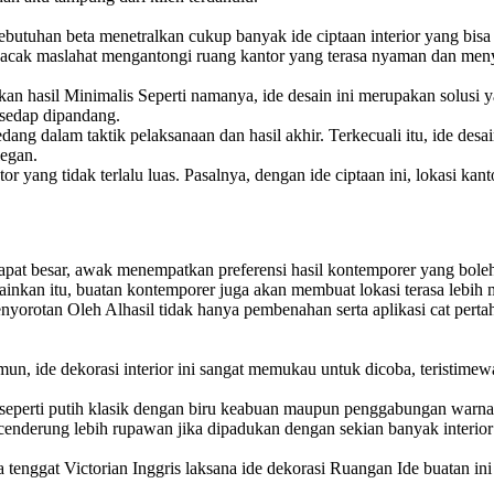
 Kebutuhan beta menetralkan cukup banyak ide ciptaan interior yang bi
 pacak maslahat mengantongi ruang kantor yang terasa nyaman dan me
kan hasil Minimalis Seperti namanya, ide desain ini merupakan solusi
 sedap dipandang.
dang dalam taktik pelaksanaan dan hasil akhir. Terkecuali itu, ide de
legan.
yang tidak terlalu luas. Pasalnya, dengan ide ciptaan ini, lokasi kanto
 rapat besar, awak menempatkan preferensi hasil kontemporer yang boleh
ainkan itu, buatan kontemporer juga akan membuat lokasi terasa lebih
orotan Oleh Alhasil tidak hanya pembenahan serta aplikasi cat perta
un, ide dekorasi interior ini sangat memukau untuk dicoba, teristime
, seperti putih klasik dengan biru keabuan maupun penggabungan warna
n cenderung lebih rupawan jika dipadukan dengan sekian banyak interio
a tenggat Victorian Inggris laksana ide dekorasi Ruangan Ide buatan i