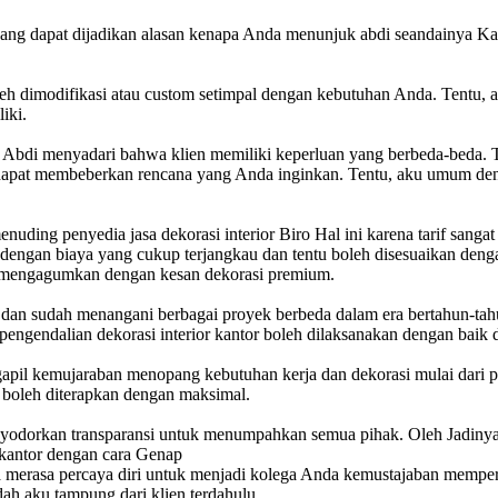
 yang dapat dijadikan alasan kenapa Anda menunjuk abdi seandainya K
leh dimodifikasi atau custom setimpal dengan kebutuhan Anda. Tentu, a
iki.
u Abdi menyadari bahwa klien memiliki keperluan yang berbeda-beda. T
apat membeberkan rencana yang Anda inginkan. Tentu, aku umum denga
ing penyedia jasa dekorasi interior Biro Hal ini karena tarif sangat
 dengan biaya yang cukup terjangkau dan tentu boleh disesuaikan deng
at mengagumkan dengan kesan dekorasi premium.
r dan sudah menangani berbagai proyek berbeda dalam era bertahun-tahun.
gendalian dekorasi interior kantor boleh dilaksanakan dengan baik d
pil kemujaraban menopang kebutuhan kerja dan dekorasi mulai dari pe
 boleh diterapkan dengan maksimal.
yodorkan transparansi untuk menumpahkan semua pihak. Oleh Jadinya A
kantor dengan cara Genap
 merasa percaya diri untuk menjadi kolega Anda kemustajaban memperb
h aku tampung dari klien terdahulu.