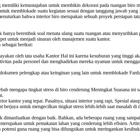
ng memiliki kemustajaban untuk membikin dekorasi pada ruangan biro m
 untuk memblokade suatu kegiatan sesuai dengan tanggung jawab yang
. menuturkan bahwa interior biro merupakan sebuah proyek persiapan ta
dak hanya berembuk soal menata ulang suatu ruangan atau menyurihka
pet untuk menjadi sinaran oleh manajemen suatu kantor.
 sebagai berikut:
ayakan oleh tata usaha Kantor Hal ini karena kesuburan yang tinggi ak
oduktivitas pada personel dan menghadirkan mereka nyaman untuk mengg
 dokumen pelengkap atau keinginan yang lain untuk memblokade Fardu
ebab mengapa tingkat stress di biro cenderung Meningkat Suasana in
i.
rior kantor yang tepat. Pasalnya, situasi interior yang rapi, Spesial 
jaya untuk mengecilkan tingkat stress lebih-lebih saat masalah di din
k dimanfaatkan dengan baik. Bahkan, ada beberapa ruang yang sampai-
rupakan untuk pemakaian lahan yang cenderung lebih efisien. Artinya,
a potensi guna ruang yang bisa difungsikan untuk meringankan kesibu