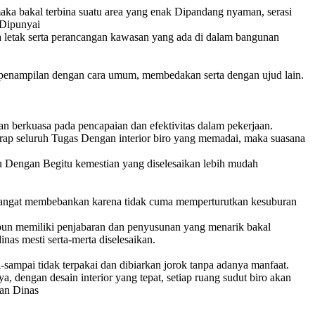
aka bakal terbina suatu area yang enak Dipandang nyaman, serasi
 Dipunyai
ta letak serta perancangan kawasan yang ada di dalam bangunan
n penampilan dengan cara umum, membedakan serta dengan ujud lain.
an berkuasa pada pencapaian dan efektivitas dalam pekerjaan.
arap seluruh Tugas Dengan interior biro yang memadai, maka suasana
 Dengan Begitu kemestian yang diselesaikan lebih mudah
i sangat membebankan karena tidak cuma memperturutkan kesuburan
ataupun memiliki penjabaran dan penyusunan yang menarik bakal
as mesti serta-merta diselesaikan.
sampai tidak terpakai dan dibiarkan jorok tanpa adanya manfaat.
 dengan desain interior yang tepat, setiap ruang sudut biro akan
kan Dinas