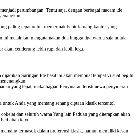
sa menjadi pertimbangan. Tentu saja, dengan berbagai macam ide
nyenangkan.
 yang paling tepat untuk memermak bentuk ruang kantor yang
sain ini melainkan mengutamakan dua hingga tiga warna saja untuk
r akan cenderung lebih rapi dan lebih lega.
 dijadikan Saringan Ide hasil ini akan membuat tempat vi-sual begitu
 menenangkan.
hanan yang tepat, maka bagian Penyinaran teristimewa penyinaran
wa untuk Anda yang memang senang ciptaan klasik tercantol
 cokelat dan seluruh warna Yang lain Paduan yang diterapkan akan
r berbahan kayu.
ni memang termasuk dalam preferensi klasik, namun memiliki kesan