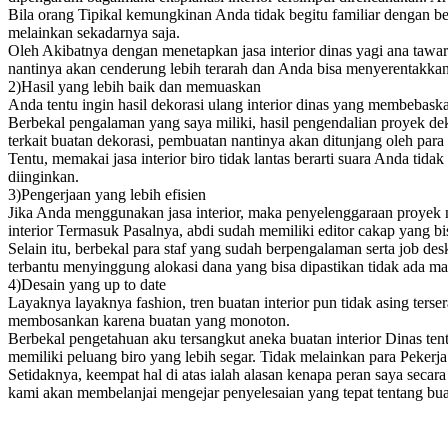
Bila orang Tipikal kemungkinan Anda tidak begitu familiar dengan be
melainkan sekadarnya saja.
Oleh Akibatnya dengan menetapkan jasa interior dinas yagi ana tawar
nantinya akan cenderung lebih terarah dan Anda bisa menyerentakkan 
2)Hasil yang lebih baik dan memuaskan
Anda tentu ingin hasil dekorasi ulang interior dinas yang membeba
Berbekal pengalaman yang saya miliki, hasil pengendalian proyek de
terkait buatan dekorasi, pembuatan nantinya akan ditunjang oleh para 
Tentu, memakai jasa interior biro tidak lantas berarti suara Anda ti
diinginkan.
3)Pengerjaan yang lebih efisien
Jika Anda menggunakan jasa interior, maka penyelenggaraan proyek n
interior Termasuk Pasalnya, abdi sudah memiliki editor cakap yang bi
Selain itu, berbekal para staf yang sudah berpengalaman serta job de
terbantu menyinggung alokasi dana yang bisa dipastikan tidak ada ma
4)Desain yang up to date
Layaknya layaknya fashion, tren buatan interior pun tidak asing ter
membosankan karena buatan yang monoton.
Berbekal pengetahuan aku tersangkut aneka buatan interior Dinas ten
memiliki peluang biro yang lebih segar. Tidak melainkan para Pekerja
Setidaknya, keempat hal di atas ialah alasan kenapa peran saya seca
kami akan membelanjai mengejar penyelesaian yang tepat tentang buat