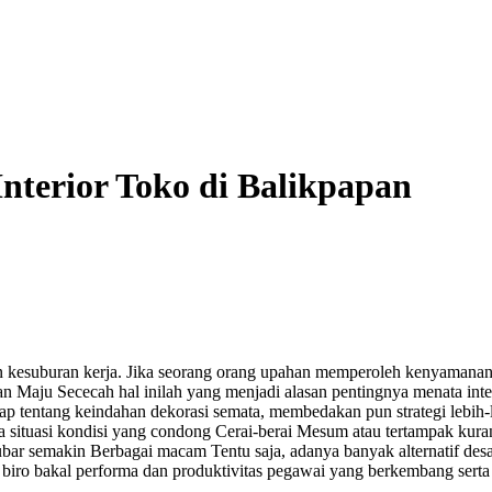
nterior Toko di Balikpapan
 kesuburan kerja. Jika seorang orang upahan memperoleh kenyamanan d
n Maju Sececah hal inilah yang menjadi alasan pentingnya menata inter
kap tentang keindahan dekorasi semata, membedakan pun strategi lebih
 situasi kondisi yang condong Cerai-berai Mesum atau tertampak kur
 bubar semakin Berbagai macam Tentu saja, adanya banyak alternatif d
 di biro bakal performa dan produktivitas pegawai yang berkembang serta