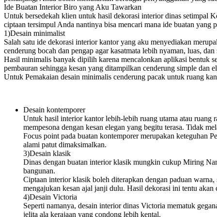
Ide Buatan Interior Biro yang Aku Tawarkan
Untuk bersedekah klien untuk hasil dekorasi interior dinas setimpal
ciptaan tersimpul Anda nantinya bisa mencari mana ide buatan yang
1)Desain minimalist
Salah satu ide dekorasi interior kantor yang aku menyediakan merupa
cenderung bocah dan pengap agar kasatmata lebih nyaman, luas, dan
Hasil minimalis banyak dipilih karena mencalonkan aplikasi bentuk se
pembauran sehingga kesan yang ditampilkan cenderung simple dan e
Untuk Pemakaian desain minimalis cenderung pacak untuk ruang kantor 
Desain kontemporer
Untuk hasil interior kantor lebih-lebih ruang utama atau ruang
mempesona dengan kesan elegan yang begitu terasa. Tidak mel
Focus point pada buatan kontemporer merupakan keteguhan Peny
alami patut dimaksimalkan.
3)Desain klasik
Dinas dengan buatan interior klasik mungkin cukup Miring Nam
bangunan.
Ciptaan interior klasik boleh diterapkan dengan paduan warna
mengajukan kesan ajal janji dulu. Hasil dekorasi ini tentu aka
4)Desain Victoria
Seperti namanya, desain interior dinas Victoria mematuk gegan
jelita ala kerajaan yang condong lebih kental.