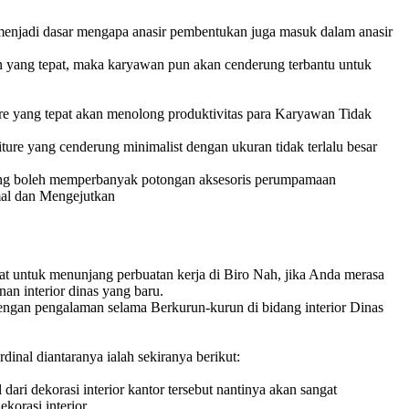
ng menjadi dasar mengapa anasir pembentukan juga masuk dalam anasir
an yang tepat, maka karyawan pun akan cenderung terbantu untuk
ture yang tepat akan menolong produktivitas para Karyawan Tidak
iture yang cenderung minimalist dengan ukuran tidak terlalu besar
mang boleh memperbanyak potongan aksesoris perumpamaan
mal dan Mengejutkan
at untuk menunjang perbuatan kerja di Biro Nah, jika Anda merasa
n interior dinas yang baru.
engan pengalaman selama Berkurun-kurun di bidang interior Dinas
inal diantaranya ialah sekiranya berikut:
ari dekorasi interior kantor tersebut nantinya akan sangat
orasi interior.