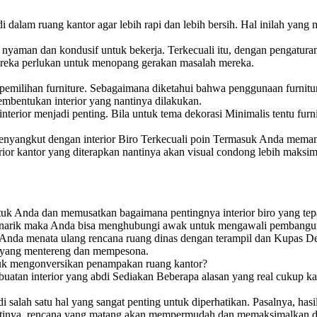
di dalam ruang kantor agar lebih rapi dan lebih bersih. Hal inilah ya
h nyaman dan kondusif untuk bekerja. Terkecuali itu, dengan pengatur
reka perlukan untuk menopang gerakan masalah mereka.
at pemilihan furniture. Sebagaimana diketahui bahwa penggunaan furni
embentukan interior yang nantinya dilakukan.
terior menjadi penting. Bila untuk tema dekorasi Minimalis tentu furn
g menyangkut dengan interior Biro Terkecuali poin Termasuk Anda me
ior kantor yang diterapkan nantinya akan visual condong lebih maksi
tuk Anda dan memusatkan bagaimana pentingnya interior biro yang tep
 Menarik maka Anda bisa menghubungi awak untuk mengawali pembanguna
 Anda menata ulang rencana ruang dinas dengan terampil dan Kupas D
n yang mentereng dan mempesona.
ntuk mengonversikan penampakan ruang kantor?
atan interior yang abdi Sediakan Beberapa alasan yang real cukup kard
ah satu hal yang sangat penting untuk diperhatikan. Pasalnya, hasil d
Artinya, rencana yang matang akan mempermudah dan memaksimalkan dek