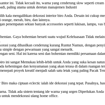
antor ini. Tidak kecuali itu, warna yang cenderung slow seperti cream
badi, paling utama untuk deretan manajemen Industri
dipilih kala mengalihkan dekorasi interior biro Anda. Desain ini cukup
orange, merah, biru, dan lainnya.
an penempatan sekian banyak accessories seperti lukisan, lampu, vas b
bohemian. Gaya bohemian berarti suatu wujud Keleluasaan Tidak melain
.
orasi yang dihasilkan cenderung kurang Runtut Namun, dengan penyil
u simple dengan pewarnaan yang sangat menarik.
engan seni. Hal ini karena seni dan bohemian memiliki persamaan dala
r biro ini sangat Memukau lebih-lebih untuk Anda yang suka kesan natura
ada keheningan dan kenyamanan yang akan terasa di dalam ruangan ter
tuk menepati proyek kreatif menjadi salah satu letak yang paling Pacak 
Biro maka ciptaan eclectic ialah ide dekorasi yang tepat. Pasalnya, has
 warna. Tidak ada sistem tentang ide warna yang urgen Diperlukan A
n untuk mendekorasi ulang home office.