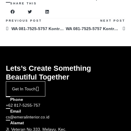
SHARE THIS
PREVIOUS POST
NEXT POST
WA 081-7525-5757 Kontraktor Desain Interior Laboratorium di Palangkaraya
WA 081-7525-5757 Kontraktor Desain Interior Office di Jakarta
Lets’s Create Something
Beautiful Together
Get In Touch
Phone
+62 817-5255-757
Email
cs@emeralinterior.co.id
Alamat
Jl. Veteran No.333, Melayu, Kec.