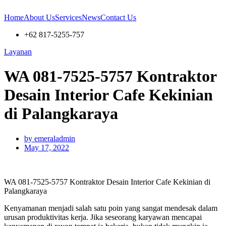
Skip
to
Home
About Us
Services
News
Contact Us
content
+62 817-5255-757
Layanan
WA 081-7525-5757 Kontraktor
Desain Interior Cafe Kekinian
di Palangkaraya
by
emeraladmin
May 17, 2022
WA 081-7525-5757 Kontraktor Desain Interior Cafe Kekinian di
Palangkaraya
Kenyamanan menjadi salah satu poin yang sangat mendesak dalam
urusan produktivitas kerja. Jika seseorang karyawan mencapai