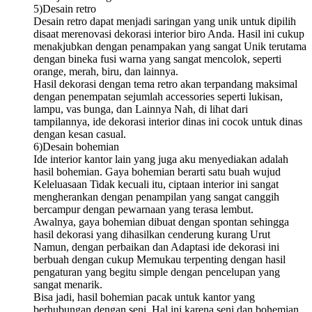
5)Desain retro
Desain retro dapat menjadi saringan yang unik untuk dipilih
disaat merenovasi dekorasi interior biro Anda. Hasil ini cukup
menakjubkan dengan penampakan yang sangat Unik terutama
dengan bineka fusi warna yang sangat mencolok, seperti
orange, merah, biru, dan lainnya.
Hasil dekorasi dengan tema retro akan terpandang maksimal
dengan penempatan sejumlah accessories seperti lukisan,
lampu, vas bunga, dan Lainnya Nah, di lihat dari
tampilannya, ide dekorasi interior dinas ini cocok untuk dinas
dengan kesan casual.
6)Desain bohemian
Ide interior kantor lain yang juga aku menyediakan adalah
hasil bohemian. Gaya bohemian berarti satu buah wujud
Keleluasaan Tidak kecuali itu, ciptaan interior ini sangat
mengherankan dengan penampilan yang sangat canggih
bercampur dengan pewarnaan yang terasa lembut.
Awalnya, gaya bohemian dibuat dengan spontan sehingga
hasil dekorasi yang dihasilkan cenderung kurang Urut
Namun, dengan perbaikan dan Adaptasi ide dekorasi ini
berbuah dengan cukup Memukau terpenting dengan hasil
pengaturan yang begitu simple dengan pencelupan yang
sangat menarik.
Bisa jadi, hasil bohemian pacak untuk kantor yang
berhubungan dengan seni. Hal ini karena seni dan bohemian