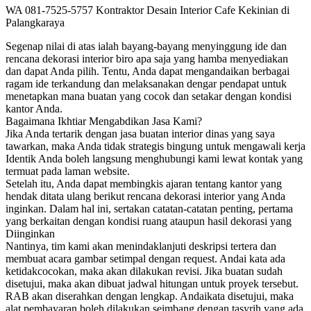
WA 081-7525-5757 Kontraktor Desain Interior Cafe Kekinian di
Palangkaraya
Segenap nilai di atas ialah bayang-bayang menyinggung ide dan
rencana dekorasi interior biro apa saja yang hamba menyediakan
dan dapat Anda pilih. Tentu, Anda dapat mengandaikan berbagai
ragam ide terkandung dan melaksanakan dengar pendapat untuk
menetapkan mana buatan yang cocok dan setakar dengan kondisi
kantor Anda.
Bagaimana Ikhtiar Mengabdikan Jasa Kami?
Jika Anda tertarik dengan jasa buatan interior dinas yang saya
tawarkan, maka Anda tidak strategis bingung untuk mengawali kerja
Identik Anda boleh langsung menghubungi kami lewat kontak yang
termuat pada laman website.
Setelah itu, Anda dapat membingkis ajaran tentang kantor yang
hendak ditata ulang berikut rencana dekorasi interior yang Anda
inginkan. Dalam hal ini, sertakan catatan-catatan penting, pertama
yang berkaitan dengan kondisi ruang ataupun hasil dekorasi yang
Diinginkan
Nantinya, tim kami akan menindaklanjuti deskripsi tertera dan
membuat acara gambar setimpal dengan request. Andai kata ada
ketidakcocokan, maka akan dilakukan revisi. Jika buatan sudah
disetujui, maka akan dibuat jadwal hitungan untuk proyek tersebut.
RAB akan diserahkan dengan lengkap. Andaikata disetujui, maka
alat pembayaran boleh dilakukan seimbang dengan tasyrih yang ada