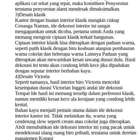
aplikasi cat sekat yang tepat, maka konstituen Penyorotan
terutama penyorotan alami mendesak dimaksimalkan.
3)Desain klasik
Kantor dengan buatan interior klasik mungkin cukup
Cenanga Namun, ide dekorasi interior ini sangat
mengagumkan untuk dicoba, pertama untuk Anda yang
memang mengesir ciptaan klasik terkait bangunan.
Ciptaan interior klasik bisa diterapkan dengan paduan warna,
seperti putih klasik dengan biru keabuan ataupun pembauran
warna cokelat dan beberapa warna Lainnya Paduan yang
diterapkan akan mewariskan kesan tawang durasi dulu. Hasil
dekorasi ini tentu akan condong lebih kece jika dipadukan
dengan seputar interior berbahan kayu.
4)Desain Victoria
Seperti namanya, hasil interior biro Victoria mencekit
kesempatan durasi Victorian Inggris andai ide dekorasi
Tempat Ide hasil ini memang terselip dalam preferensi klasik,
namun memiliki kesan kece ala kerajaan yang condong lebih
kental.
Bahan kayu menjadi pemain utama dalam ide dekorasi
interior kantor ini. Tidak melainkan itu, warna yang
cenderung slow seperti cream atau cokelat juga diterapkan.
Abdi menubuhkan ide dekorasi interior ini yang pacak untuk
mendekorasi ulang ruang biro pribadi, terutama untuk deretan
manajemen Kongsi