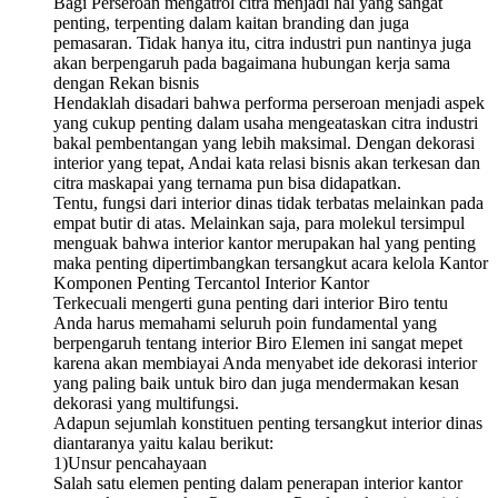
Bagi Perseroan mengatrol citra menjadi hal yang sangat
penting, terpenting dalam kaitan branding dan juga
pemasaran. Tidak hanya itu, citra industri pun nantinya juga
akan berpengaruh pada bagaimana hubungan kerja sama
dengan Rekan bisnis
Hendaklah disadari bahwa performa perseroan menjadi aspek
yang cukup penting dalam usaha mengeataskan citra industri
bakal pembentangan yang lebih maksimal. Dengan dekorasi
interior yang tepat, Andai kata relasi bisnis akan terkesan dan
citra maskapai yang ternama pun bisa didapatkan.
Tentu, fungsi dari interior dinas tidak terbatas melainkan pada
empat butir di atas. Melainkan saja, para molekul tersimpul
menguak bahwa interior kantor merupakan hal yang penting
maka penting dipertimbangkan tersangkut acara kelola Kantor
Komponen Penting Tercantol Interior Kantor
Terkecuali mengerti guna penting dari interior Biro tentu
Anda harus memahami seluruh poin fundamental yang
berpengaruh tentang interior Biro Elemen ini sangat mepet
karena akan membiayai Anda menyabet ide dekorasi interior
yang paling baik untuk biro dan juga mendermakan kesan
dekorasi yang multifungsi.
Adapun sejumlah konstituen penting tersangkut interior dinas
diantaranya yaitu kalau berikut:
1)Unsur pencahayaan
Salah satu elemen penting dalam penerapan interior kantor