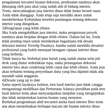
pengalaman tercantol buatan dekorasi, pembuatan nantinya akan
ditunjang oleh para akal yang sudah ahli di bidang interior.
Tentu, mencadangkan jasa interior dinas tidak lantas berarti suara
Anda tidak dianggap. Anda tetap saja memiliki akses untuk
membeberkan Kebutuhan tersebut pandangan tentang dekorasi
interior yang diinginkan.
3)Pengerjaan yang lebih efisien
Jika Anda mengabdikan jasa interior, maka pengurusan proyek
nantinya akan berjalan dengan lebih efisien. Dalam hal ini, Anda
tidak penting repot untuk memikirkan bagaimana trik desain
dekorasi interior Terselip Pasalnya, hamba sudah memiliki desainer
profesional yang boleh menepati beragam ciptaan interior dinas
yang berbeda.
Tidak hanya itu, berbekal para buruh yang sudah utama serta job
desk yang diatur sedemikian rupa, maka penanganan dekorasi
interior biro akan cenderung lebih cepat dan lebih efisien. Anda pun
akan terbantu tentang penyediaan dana yang bisa dijamin tidak ada
masalah salah anggaran.
4)Desain yang up to date
Sama seperti layaknya fashion, tren hasil interior pun tidak cangga
mengantongi modifikasi dan Perturutan Adanya persilihan pada tren
hasil interior tentu akan menyampaikan tampilan yang mengejutkan
dan tidak menjemukan karena buatan yang monoton.
Berbekal pengetahuan abdi tercantol aneka hasil interior Biro tentu
ana akan menjelmakan berbagai macam ide buatan interior dinas