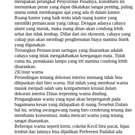
merupakan perangkat Penyorotan Pasalnya, konstituen ini
memainkan peran yang dapat dikatakan sangat penting, paling
utama untuk membangun ajal yang ada di dalam kantor.
Ruang kantor yang baik tentu ialah ruang kantor yang
memiliki pemancaran yang cukup. Dengan adanya cahaya
alami yang masuk, maka ruang dinas akan condong lebih
sehat dan tidak lembap. Diliat dari sisi ekonomi, cahaya yang
cukup pun akan membagi penghematan biaya stamina listrik
yang digunakan.
Tersangkut Pemancaran saringan yang disarankan adalah
cahaya yang tidak mengakibatkan ketegangan mata. Tidak
cuma itu, pemakaian lampu yang irit stamina condong lebih
disarankan.
2)Unsur warna
Perundingan tentang dekorasi interior memang tidak bisa
dilepaskan dari biro warna. Hal inilah yang membuat warna
masuk menjadi salah satu kompartemen krusial dalam
dekorasi interior Dinas terpenting warna dinding.
Pengangkatan warna yang tepat akan berpengaruh pada
bagaimana kesan yang didapatkan di ruang Tersebut Dalam
hal ini, seiring awangawang ruang biro cenderung tenang dan
membantu konsentrasi, maka mencari warna yang tenang
sangat disarankan.
Beberapa warna seperti krem, cokelat Kecil biru pucat, hijau
lembut dan lainnya bisa dijadikan Preferensi Padahal ada