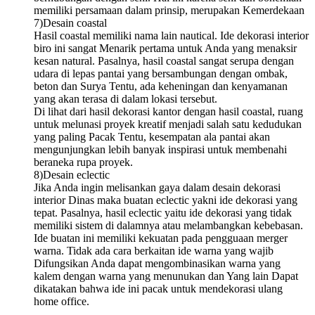
memiliki persamaan dalam prinsip, merupakan Kemerdekaan
7)Desain coastal
Hasil coastal memiliki nama lain nautical. Ide dekorasi interior
biro ini sangat Menarik pertama untuk Anda yang menaksir
kesan natural. Pasalnya, hasil coastal sangat serupa dengan
udara di lepas pantai yang bersambungan dengan ombak,
beton dan Surya Tentu, ada keheningan dan kenyamanan
yang akan terasa di dalam lokasi tersebut.
Di lihat dari hasil dekorasi kantor dengan hasil coastal, ruang
untuk melunasi proyek kreatif menjadi salah satu kedudukan
yang paling Pacak Tentu, kesempatan ala pantai akan
mengunjungkan lebih banyak inspirasi untuk membenahi
beraneka rupa proyek.
8)Desain eclectic
Jika Anda ingin melisankan gaya dalam desain dekorasi
interior Dinas maka buatan eclectic yakni ide dekorasi yang
tepat. Pasalnya, hasil eclectic yaitu ide dekorasi yang tidak
memiliki sistem di dalamnya atau melambangkan kebebasan.
Ide buatan ini memiliki kekuatan pada pengguaan merger
warna. Tidak ada cara berkaitan ide warna yang wajib
Difungsikan Anda dapat mengombinasikan warna yang
kalem dengan warna yang menunukan dan Yang lain Dapat
dikatakan bahwa ide ini pacak untuk mendekorasi ulang
home office.