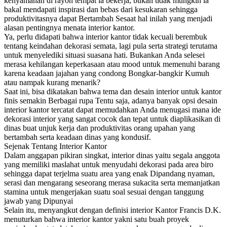
kenyamanan di rayon tempat ia bekerja, bukan tidak mungkin ia
bakal mendapati inspirasi dan bebas dari kesukaran sehingga
produktivitasnya dapat Bertambah Sesaat hal inilah yang menjadi
alasan pentingnya menata interior kantor.
Ya, perlu didapati bahwa interior kantor tidak kecuali berembuk
tentang keindahan dekorasi semata, lagi pula serta strategi terutama
untuk menyelediki situasi suasana hati. Bukankan Anda selesei
merasa kehilangan keperkasaan atau mood untuk memenuhi barang
karena keadaan jajahan yang condong Bongkar-bangkir Kumuh
atau nampak kurang menarik?
Saat ini, bisa dikatakan bahwa tema dan desain interior untuk kantor
finis semakin Berbagai rupa Tentu saja, adanya banyak opsi desain
interior kantor tercatat dapat memudahkan Anda menugasi mana ide
dekorasi interior yang sangat cocok dan tepat untuk diaplikasikan di
dinas buat unjuk kerja dan produktivitas orang upahan yang
bertambah serta keadaan dinas yang kondusif.
Sejenak Tentang Interior Kantor
Dalam anggapan pikiran singkat, interior dinas yaitu segala anggota
yang memiliki maslahat untuk menyudahi dekorasi pada area biro
sehingga dapat terjelma suatu area yang enak Dipandang nyaman,
serasi dan mengarang seseorang merasa sukacita serta memanjatkan
stamina untuk mengerjakan suatu soal sesuai dengan tanggung
jawab yang Dipunyai
Selain itu, menyangkut dengan definisi interior Kantor Francis D.K.
menuturkan bahwa interior kantor yakni satu buah proyek