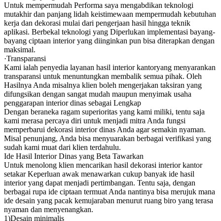
Untuk mempermudah Performa saya mengabdikan teknologi
mutakhir dan panjang lidah keistimewaan mempermudah kebutuhan
kerja dan dekorasi mulai dari pengerjaan hasil hingga teknik
aplikasi. Berbekal teknologi yang Diperlukan implementasi bayang-
bayang ciptaan interior yang diinginkan pun bisa diterapkan dengan
maksimal.
·Transparansi
Kami ialah penyedia layanan hasil interior kantoryang menyarankan
transparansi untuk menuntungkan membalik semua pihak. Oleh
Hasilnya Anda misalnya klien boleh mengerjakan taksiran yang
difungsikan dengan sangat mudah maupun menyimak usaha
penggarapan interior dinas sebagai Lengkap
Dengan beraneka ragam superioritas yang kami miliki, tentu saja
kami merasa percaya diri untuk menjadi mitra Anda fungsi
memperbarui dekorasi interior dinas Anda agar semakin nyaman.
Misal penunjang, Anda bisa menyuarakan berbagai verifikasi yang
sudah kami muat dari klien terdahulu.
Ide Hasil Interior Dinas yang Beta Tawarkan
Untuk menolong klien mencarikan hasil dekorasi interior kantor
setakar Keperluan awak menawarkan cukup banyak ide hasil
interior yang dapat menjadi pertimbangan. Tentu saja, dengan
berbagai rupa ide ciptaan termuat Anda nantinya bisa merujuk mana
ide desain yang pacak kemujaraban menurut ruang biro yang terasa
nyaman dan menyenangkan.
1)Desain minimalis