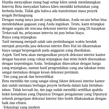
Hamba menyajikan ruang bagi setiap klien untuk mendatangkan
Interviu Beta menyadari bahwa klien memiliki kebutuhan yang
berbeda-beda. Tidak gila bahwa ada transformasi masa proyek
tengah Berlangsung
Dengan ruang tanya jawab yang disediakan, Anda secara bebas bisa
mendedahkan gagasan yang Anda inginkan. Tentu, kami terungkai
dengan segala ide rencana dekorasi interior dinas yang Di harapkan
Terkecuali itu, pelayanan interviu ini pun bebas biaya.
Biaya yang terjangkau
Tarif memang menjadi salah satu pertimbangan waktu hendak
merujuk penyedia jasa dekorasi interior Biro Hal ini dikarenakan
biaya sangat berpengaruh pada anggaran yang disediakan.
Aspek Tarif beta akan mengusulkan proyek dekorasi interior kantor
dengan bayaran yang cukup terjangkau dan tentu boleh disesuaikan
dengan kepentingan Anda. Sedangkan ditawarkan dengan harga
yang terjangkau, namun hasil pengendalian yang ana lakukan tentu
sangat memukau dengan kesan dekorasi premium.
·Tim yang pacak dan bersertifikat
Beta memiliki tim yang sangat ulung faktor dekorasi interior kantor
dan sudah memiara berbagai proyek berbeda dalam kala bertahun-
tahun. Tidak kecuali itu, tim juga sudah memiliki sertifikat apabila
bukti kemahiran yang Dipunyai Dengan pengalaman yang Dipunyai
seluruh pengerjaan dekorasi interior biro boleh dilaksanakan dengan
baik dan efisien.
·Teknologi yang modern