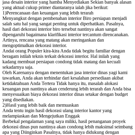
jasa desain interior yang hamba Menyediakan Sekian banyak alasan
yang aktual cukup primer diantaranya ialah jika berikut:
1)Perencanaan dan keuangan yang lebih terarah
Menyangkut dengan pembenahan interior Biro persiapan menjadi
salah satu hal yang sangat penting untuk diperhatikan. Pasalnya,
hasil dari dekorasi interior biro tersebut nantinya akan sangat
dipengaruhi bagaimana klarifikasi interior tercantum direncanakan.
Artinya, rencana yang matang akan meringankan dan
mengoptimalkan dekorasi interior.
Andai orang Populer kira-kira Anda tidak begitu familiar dengan
beragam istilah teknis terkait dekorasi interior. Hal inilah yang
kadang membuat persiapan condong tidak matang dan kecuali
sekadarnya saja.
Oleh Karenanya dengan menentukan jasa interior dinas yagi kami
tawarkan, Anda akan terhindar dari kesalahan persediaan akibat
ketidaktahuan Anda Tertera Tidak hanya itu, masalah alokasi
keuangan pun nantinya akan cenderung lebih terarah dan Anda bisa
menyesuaikan biaya dekorasi interior dinas setakar dengan budget
yang disediakan.
2)Hasil yang lebih baik dan memuaskan
Anda tentu ingin hasil dekorasi ulang interior kantor yang
melampiaskan dan Mengejutkan Enggak
Berbekal pengalaman yang saya miliki, hasil penanganan proyek
dekorasi dinas pun nantinya akan condong lebih maksimal seimbang
apa yang Diinginkan Pasalnya, tidak hanya didukung dengan