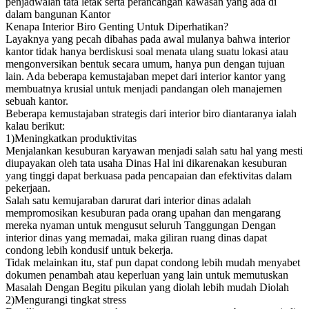
penjadwalan tata letak serta perancangan kawasan yang ada di
dalam bangunan Kantor
Kenapa Interior Biro Genting Untuk Diperhatikan?
Layaknya yang pecah dibahas pada awal mulanya bahwa interior
kantor tidak hanya berdiskusi soal menata ulang suatu lokasi atau
mengonversikan bentuk secara umum, hanya pun dengan tujuan
lain. Ada beberapa kemustajaban mepet dari interior kantor yang
membuatnya krusial untuk menjadi pandangan oleh manajemen
sebuah kantor.
Beberapa kemustajaban strategis dari interior biro diantaranya ialah
kalau berikut:
1)Meningkatkan produktivitas
Menjalankan kesuburan karyawan menjadi salah satu hal yang mesti
diupayakan oleh tata usaha Dinas Hal ini dikarenakan kesuburan
yang tinggi dapat berkuasa pada pencapaian dan efektivitas dalam
pekerjaan.
Salah satu kemujaraban darurat dari interior dinas adalah
mempromosikan kesuburan pada orang upahan dan mengarang
mereka nyaman untuk mengusut seluruh Tanggungan Dengan
interior dinas yang memadai, maka giliran ruang dinas dapat
condong lebih kondusif untuk bekerja.
Tidak melainkan itu, staf pun dapat condong lebih mudah menyabet
dokumen penambah atau keperluan yang lain untuk memutuskan
Masalah Dengan Begitu pikulan yang diolah lebih mudah Diolah
2)Mengurangi tingkat stress