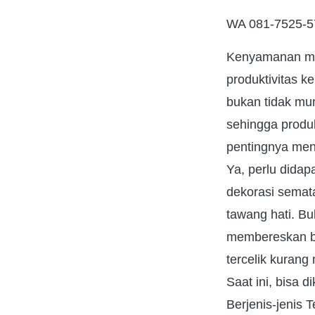
WA 081-7525-57
Kenyamanan men
produktivitas k
bukan tidak mun
sehingga produk
pentingnya mena
Ya, perlu didap
dekorasi semat
tawang hati. B
membereskan be
tercelik kurang
Saat ini, bisa 
Berjenis-jenis T