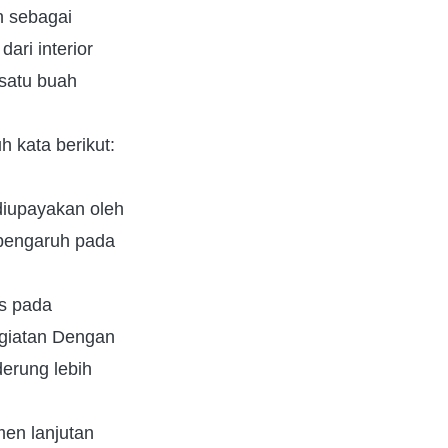
n sebagai
ari interior
 satu buah
h kata berikut:
diupayakan oleh
rpengaruh pada
as pada
giatan Dengan
erung lebih
men lanjutan