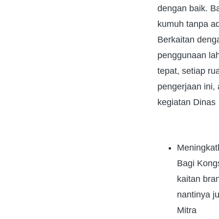
dengan baik. Ba
kumuh tanpa ad
Berkaitan denga
penggunaan laha
tepat, setiap r
pengerjaan ini,
kegiatan Dinas
Meningkatk
Bagi Kongs
kaitan bra
nantinya 
Mitra