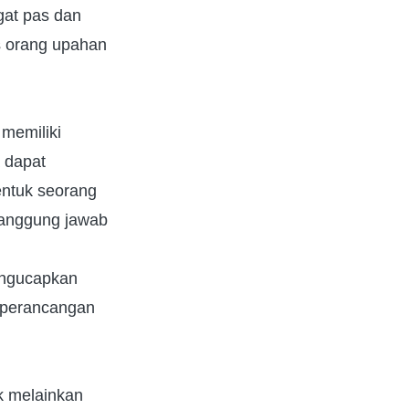
gat pas dan
as orang upahan
memiliki
 dapat
entuk seorang
tanggung jawab
mengucapkan
a perancangan
k melainkan