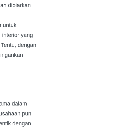
an dibiarkan
h untuk
interior yang
. Tentu, dengan
ringankan
rtama dalam
erusahaan pun
entik dengan