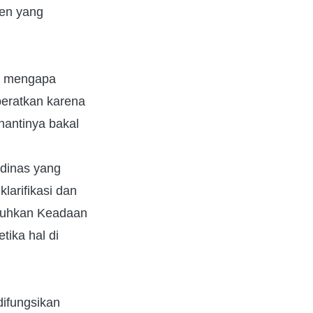
men yang
ab mengapa
beratkan karena
nantinya bakal
 dinas yang
larifikasi dan
duhkan Keadaan
tika hal di
difungsikan