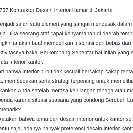
57 Kontraktor Desain Interior Kamar di Jakarta
jadi salah satu elemen yang sangat mendesak dalam
erja. Jika seorang staf capai kenyamanan di daerah tempa
gkin ia akan buat memberikan inspirasi dan bebas dari
tivitasnya bakal Berkembang Sebentar hal inilah yang 
ta interior kantor.
ati bahwa interior biro tidak kecuali bercakap-cakap ten
a, membedakan serta strategi terpenting untuk memelih
ukankan Anda setelah merasa kehilangan tenaga atau m
nda karena situasi suasana yang condong Serobeh Lu
 menarik?
dikatakan bahwa tema dan desain interior untuk kantor se
entu saja, adanya banyak preferensi desain interior kanto