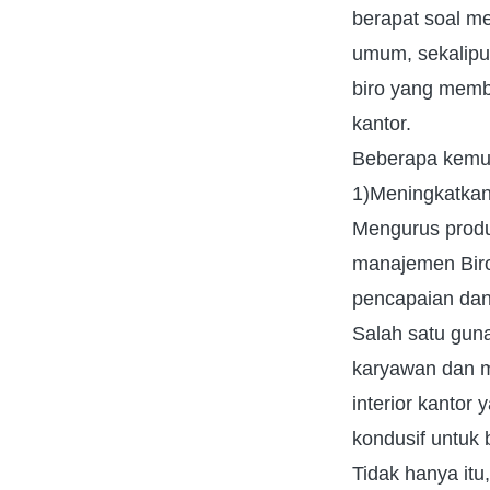
berapat soal m
umum, sekalipun
biro yang membu
kantor.
Beberapa kemusta
1)Meningkatkan 
Mengurus produk
manajemen Biro 
pencapaian dan 
Salah satu guna
karyawan dan m
interior kanto
kondusif untuk 
Tidak hanya it