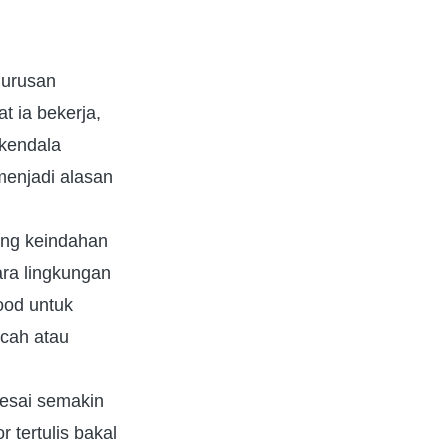
 urusan
t ia bekerja,
 kendala
menjadi alasan
tang keindahan
ara lingkungan
ood untuk
cah atau
lesai semakin
r tertulis bakal