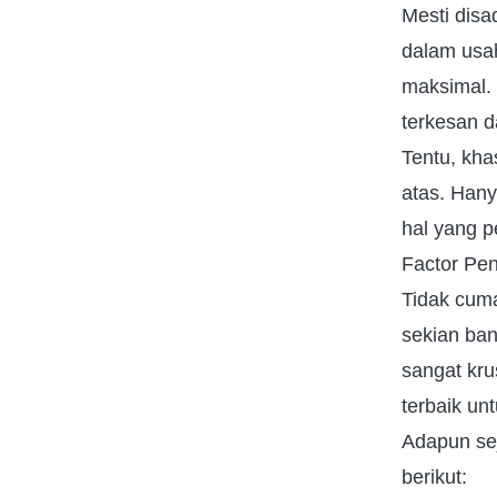
Mesti disa
dalam usa
maksimal. 
terkesan d
Tentu, khas
atas. Hany
hal yang p
Factor Pen
Tidak cuma
sekian ban
sangat kru
terbaik un
Adapun sej
berikut: