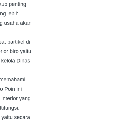
kup penting
g lebih
ng usaha akan
at partikel di
or biro yaitu
 kelola Dinas
us memahami
o Poin ini
interior yang
tifungsi.
 yaitu secara