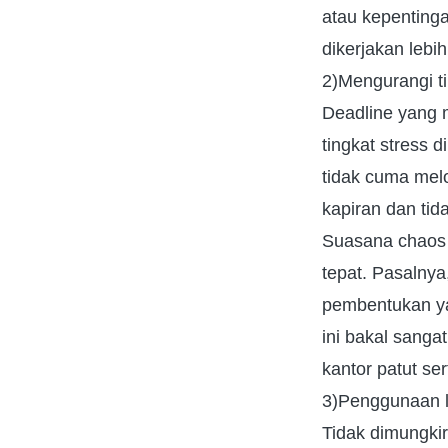
atau kepenting
dikerjakan leb
2)Mengurangi ti
Deadline yang 
tingkat stress
tidak cuma melo
kapiran dan tida
Suasana chaos i
tepat. Pasalnya
pembentukan y
ini bakal sanga
kantor patut se
3)Penggunaan l
Tidak dimungkir