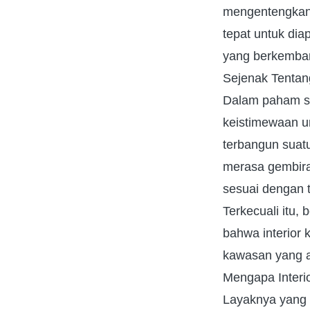
mengentengkan 
tepat untuk dia
yang berkemban
Sejenak Tentang
Dalam paham si
keistimewaan u
terbangun suat
merasa gembira
sesuai dengan 
Terkecuali itu,
bahwa interior 
kawasan yang a
Mengapa Interio
Layaknya yang 