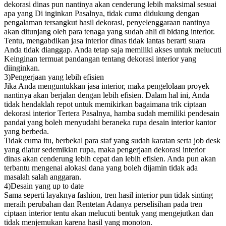
dekorasi dinas pun nantinya akan cenderung lebih maksimal sesuai
apa yang Di inginkan Pasalnya, tidak cuma didukung dengan
pengalaman tersangkut hasil dekorasi, penyelenggaraan nantinya
akan ditunjang oleh para tenaga yang sudah ahli di bidang interior.
Tentu, mengabdikan jasa interior dinas tidak lantas berarti suara
Anda tidak dianggap. Anda tetap saja memiliki akses untuk melucuti
Keinginan termuat pandangan tentang dekorasi interior yang
diinginkan.
3)Pengerjaan yang lebih efisien
Jika Anda menguntukkan jasa interior, maka pengelolaan proyek
nantinya akan berjalan dengan lebih efisien. Dalam hal ini, Anda
tidak hendaklah repot untuk memikirkan bagaimana trik ciptaan
dekorasi interior Tertera Pasalnya, hamba sudah memiliki pendesain
pandai yang boleh menyudahi beraneka rupa desain interior kantor
yang berbeda.
Tidak cuma itu, berbekal para staf yang sudah karatan serta job desk
yang diatur sedemikian rupa, maka pengerjaan dekorasi interior
dinas akan cenderung lebih cepat dan lebih efisien. Anda pun akan
terbantu mengenai alokasi dana yang boleh dijamin tidak ada
masalah salah anggaran.
4)Desain yang up to date
Sama seperti layaknya fashion, tren hasil interior pun tidak sinting
meraih perubahan dan Rentetan Adanya perselisihan pada tren
ciptaan interior tentu akan melucuti bentuk yang mengejutkan dan
tidak menjemukan karena hasil yang monoton.