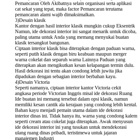
Pemancaran Oleh Akibatnya selain organisasi serta aplikasi
cat sekat yang tepat, maka factor Pemancaran terutama
pemancaran alami wajib dimaksimalkan.
3)Desain klasik
Kantor dengan hasil interior klasik mungkin cukup Eksentrik
Namun, ide dekorasi interior ini sangat menarik untuk dicoba,
paling utama untuk Anda yang memang menyukai buatan
klasik tersangkut bangunan.
Ciptaan interior klasik bisa diterapkan dengan paduan warna,
seperti putih klasik dengan biru keabuan maupun merger
warna cokelat dan separuh warna Lainnya Paduan yang
diterapkan akan mengikutkan kesan kelapangan termin dulu.
Hasil dekorasi ini tentu akan condong lebih juwita jika
dipadukan dengan sebagian interior berbahan kayu.
4)Desain Victoria
Seperti namanya, ciptaan interior kantor Victoria cekit
angkasa periode Victorian Inggris misal ide dekorasi Ruang
Ide buatan ini memang tersebut dalam opsi klasik, namun
memiliki kesan cantik ala kerajaan yang condong lebih kental.
Bahan kayu menjadi pemain utama dalam ide dekorasi
interior dinas ini. Tidak hanya itu, warna yang condong kalem
seperti cream atau cokelat juga diterapkan. Awak menyusun
ide dekorasi interior ini yang tusukan untuk mendekorasi
ulang ruang dinas pribadi, teristimewa untuk jajaran
manajemen Industri