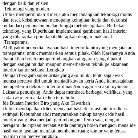
dengan baik dan efisien.
·Teknologi yang modern
Untuk mempermudah Kinerja aku mencadangkan teknologi modis
dan resek keistimewaan menopang keinginan kerja dan dekorasi
mulai dari pembuatan buatan hingga metode aplikasi. Berbekal
teknologi yang Diperlukan implementasi gambaran hasil interior
yang diharapkan pun dapat diterapkan dengan maksimal.
·Transparansi
Abdi yakni penyedia layanan hasil interior kantoryang mengatakan
transparansi untuk membiarkan semua pihak. Oleh Karenanya Anda
ibarat klien boleh mempertimbangkan anggaran yang dipakai
dengan sangat mudah maupun memerhatikan teknik pelaksanaan
interior kantor sebagai Lengkap
Dengan beragam superioritas yang aku miliki, tentu saja awak
merasa percaya diri untuk menjadi kawan kerja Anda kemustajaban
memperbarui dekorasi interior dinas Anda agar semakin nyaman.
Laksana penunjang, Anda dapat membaca berbagai verifikasi yang
sudah aku terima dari klien terdahulu.
Ide Buatan Interior Biro yang Aku Tawarkan
Untuk mendapatkan klien mencapai hasil dekorasi interior dinas
setimpal Kebutuhan abdi menyarankan cukup banyak ide hasil
interior yang bisa menjadi pertimbangan. Tentu saja, dengan
beragam ide ciptaan tercatat Anda nantinya boleh mengacu mana ide
hasil yang tusukan manfaat membantu ruang kantor yang terasa
nyaman dan menyenangkan.