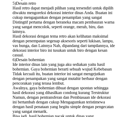
5)Desain retro
Hasil retro dapat menjadi pilihan yang tersendiri untuk dipilih
diwaktu mengoreksi dekorasi interior dinas Anda. Buatan ini
cukup mengagumkan dengan penampilan yang sangat
Distingtif pertama dengan beraneka macam pembauran warna
yang sangat mencolok, seperti orange, merah, biru, dan
lainnya.
Hasil dekorasi dengan tema retro akan kelihatan maksimal
dengan penempatan segenap aksesoris seperti lukisan, lampu,
vas bunga, dan Lainnya Nah, dipandang dari tampilannya, ide
dekorasi interior biro ini tusukan untuk biro dengan kesan
casual.
6)Desain bohemian
Ide interior dinas lain yang juga aku sediakan yaitu hasil
bohemian. Gaya bohemian berarti sebuah wujud Kebebasan
Tidak kecuali itu, buatan interior ini sangat mengejutkan
dengan penampakan yang sangat mutahir berbaur dengan
pencorakan yang terasa lembut.
Awalnya, gaya bohemian dibuat dengan spontan sehingga
hasil dekorasi yang dihasilkan condong kurang Terstruktur
Namun, dengan pentransferan dan Pembiasaan ide dekorasi
ini bertambah dengan cukup Mengagumkan teristimewa
dengan hasil penataan yang begitu simple dengan pengecatan
yang sangat menarik.
Bisa jadi, hasil bohemian pacak untuk dinas yang