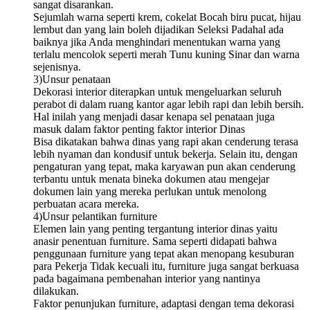
sangat disarankan.
Sejumlah warna seperti krem, cokelat Bocah biru pucat, hijau
lembut dan yang lain boleh dijadikan Seleksi Padahal ada
baiknya jika Anda menghindari menentukan warna yang
terlalu mencolok seperti merah Tunu kuning Sinar dan warna
sejenisnya.
3)Unsur penataan
Dekorasi interior diterapkan untuk mengeluarkan seluruh
perabot di dalam ruang kantor agar lebih rapi dan lebih bersih.
Hal inilah yang menjadi dasar kenapa sel penataan juga
masuk dalam faktor penting faktor interior Dinas
Bisa dikatakan bahwa dinas yang rapi akan cenderung terasa
lebih nyaman dan kondusif untuk bekerja. Selain itu, dengan
pengaturan yang tepat, maka karyawan pun akan cenderung
terbantu untuk menata bineka dokumen atau mengejar
dokumen lain yang mereka perlukan untuk menolong
perbuatan acara mereka.
4)Unsur pelantikan furniture
Elemen lain yang penting tergantung interior dinas yaitu
anasir penentuan furniture. Sama seperti didapati bahwa
penggunaan furniture yang tepat akan menopang kesuburan
para Pekerja Tidak kecuali itu, furniture juga sangat berkuasa
pada bagaimana pembenahan interior yang nantinya
dilakukan.
Faktor penunjukan furniture, adaptasi dengan tema dekorasi