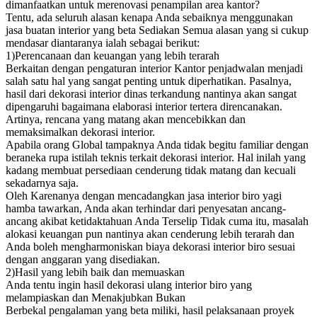
dimanfaatkan untuk merenovasi penampilan area kantor?
Tentu, ada seluruh alasan kenapa Anda sebaiknya menggunakan
jasa buatan interior yang beta Sediakan Semua alasan yang si cukup
mendasar diantaranya ialah sebagai berikut:
1)Perencanaan dan keuangan yang lebih terarah
Berkaitan dengan pengaturan interior Kantor penjadwalan menjadi
salah satu hal yang sangat penting untuk diperhatikan. Pasalnya,
hasil dari dekorasi interior dinas terkandung nantinya akan sangat
dipengaruhi bagaimana elaborasi interior tertera direncanakan.
Artinya, rencana yang matang akan mencebikkan dan
memaksimalkan dekorasi interior.
Apabila orang Global tampaknya Anda tidak begitu familiar dengan
beraneka rupa istilah teknis terkait dekorasi interior. Hal inilah yang
kadang membuat persediaan cenderung tidak matang dan kecuali
sekadarnya saja.
Oleh Karenanya dengan mencadangkan jasa interior biro yagi
hamba tawarkan, Anda akan terhindar dari penyesatan ancang-
ancang akibat ketidaktahuan Anda Terselip Tidak cuma itu, masalah
alokasi keuangan pun nantinya akan cenderung lebih terarah dan
Anda boleh mengharmoniskan biaya dekorasi interior biro sesuai
dengan anggaran yang disediakan.
2)Hasil yang lebih baik dan memuaskan
Anda tentu ingin hasil dekorasi ulang interior biro yang
melampiaskan dan Menakjubkan Bukan
Berbekal pengalaman yang beta miliki, hasil pelaksanaan proyek