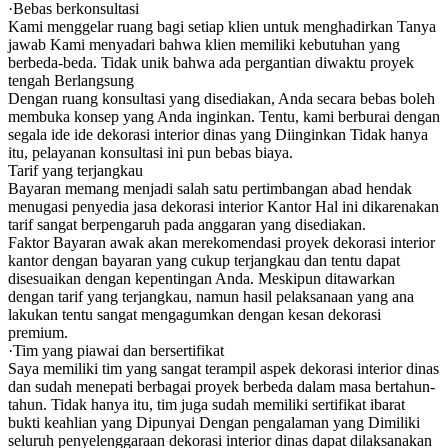
·Bebas berkonsultasi
Kami menggelar ruang bagi setiap klien untuk menghadirkan Tanya
jawab Kami menyadari bahwa klien memiliki kebutuhan yang
berbeda-beda. Tidak unik bahwa ada pergantian diwaktu proyek
tengah Berlangsung
Dengan ruang konsultasi yang disediakan, Anda secara bebas boleh
membuka konsep yang Anda inginkan. Tentu, kami berburai dengan
segala ide ide dekorasi interior dinas yang Diinginkan Tidak hanya
itu, pelayanan konsultasi ini pun bebas biaya.
Tarif yang terjangkau
Bayaran memang menjadi salah satu pertimbangan abad hendak
menugasi penyedia jasa dekorasi interior Kantor Hal ini dikarenakan
tarif sangat berpengaruh pada anggaran yang disediakan.
Faktor Bayaran awak akan merekomendasi proyek dekorasi interior
kantor dengan bayaran yang cukup terjangkau dan tentu dapat
disesuaikan dengan kepentingan Anda. Meskipun ditawarkan
dengan tarif yang terjangkau, namun hasil pelaksanaan yang ana
lakukan tentu sangat mengagumkan dengan kesan dekorasi
premium.
·Tim yang piawai dan bersertifikat
Saya memiliki tim yang sangat terampil aspek dekorasi interior dinas
dan sudah menepati berbagai proyek berbeda dalam masa bertahun-
tahun. Tidak hanya itu, tim juga sudah memiliki sertifikat ibarat
bukti keahlian yang Dipunyai Dengan pengalaman yang Dimiliki
seluruh penyelenggaraan dekorasi interior dinas dapat dilaksanakan