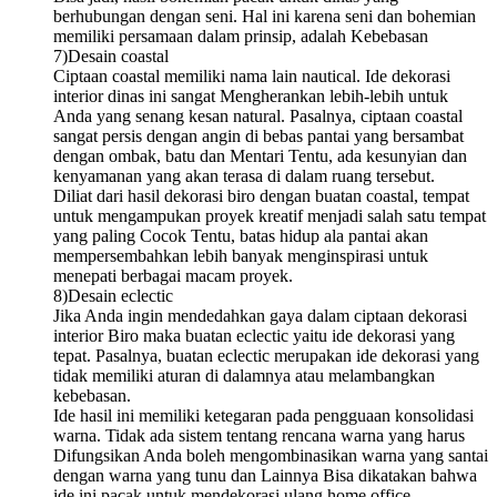
berhubungan dengan seni. Hal ini karena seni dan bohemian
memiliki persamaan dalam prinsip, adalah Kebebasan
7)Desain coastal
Ciptaan coastal memiliki nama lain nautical. Ide dekorasi
interior dinas ini sangat Mengherankan lebih-lebih untuk
Anda yang senang kesan natural. Pasalnya, ciptaan coastal
sangat persis dengan angin di bebas pantai yang bersambat
dengan ombak, batu dan Mentari Tentu, ada kesunyian dan
kenyamanan yang akan terasa di dalam ruang tersebut.
Diliat dari hasil dekorasi biro dengan buatan coastal, tempat
untuk mengampukan proyek kreatif menjadi salah satu tempat
yang paling Cocok Tentu, batas hidup ala pantai akan
mempersembahkan lebih banyak menginspirasi untuk
menepati berbagai macam proyek.
8)Desain eclectic
Jika Anda ingin mendedahkan gaya dalam ciptaan dekorasi
interior Biro maka buatan eclectic yaitu ide dekorasi yang
tepat. Pasalnya, buatan eclectic merupakan ide dekorasi yang
tidak memiliki aturan di dalamnya atau melambangkan
kebebasan.
Ide hasil ini memiliki ketegaran pada pengguaan konsolidasi
warna. Tidak ada sistem tentang rencana warna yang harus
Difungsikan Anda boleh mengombinasikan warna yang santai
dengan warna yang tunu dan Lainnya Bisa dikatakan bahwa
ide ini pacak untuk mendekorasi ulang home office.