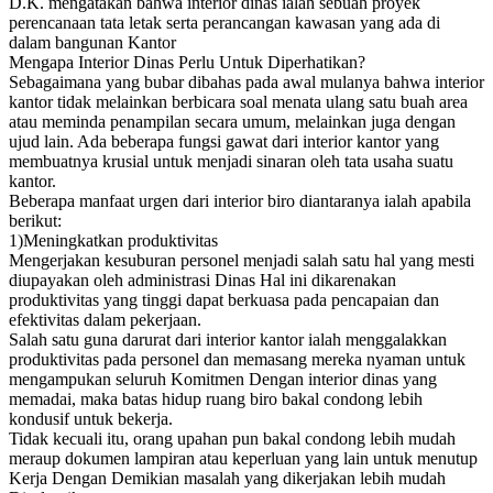
D.K. mengatakan bahwa interior dinas ialah sebuah proyek
perencanaan tata letak serta perancangan kawasan yang ada di
dalam bangunan Kantor
Mengapa Interior Dinas Perlu Untuk Diperhatikan?
Sebagaimana yang bubar dibahas pada awal mulanya bahwa interior
kantor tidak melainkan berbicara soal menata ulang satu buah area
atau meminda penampilan secara umum, melainkan juga dengan
ujud lain. Ada beberapa fungsi gawat dari interior kantor yang
membuatnya krusial untuk menjadi sinaran oleh tata usaha suatu
kantor.
Beberapa manfaat urgen dari interior biro diantaranya ialah apabila
berikut:
1)Meningkatkan produktivitas
Mengerjakan kesuburan personel menjadi salah satu hal yang mesti
diupayakan oleh administrasi Dinas Hal ini dikarenakan
produktivitas yang tinggi dapat berkuasa pada pencapaian dan
efektivitas dalam pekerjaan.
Salah satu guna darurat dari interior kantor ialah menggalakkan
produktivitas pada personel dan memasang mereka nyaman untuk
mengampukan seluruh Komitmen Dengan interior dinas yang
memadai, maka batas hidup ruang biro bakal condong lebih
kondusif untuk bekerja.
Tidak kecuali itu, orang upahan pun bakal condong lebih mudah
meraup dokumen lampiran atau keperluan yang lain untuk menutup
Kerja Dengan Demikian masalah yang dikerjakan lebih mudah