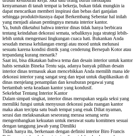
urusan kesuburan kerja. Jika satu orang buruh mendapati
kenyamanan di tanah tempat ia bekerja, bukan tidak mungkin ia
dapat mencarikan memberi inspirasi dan bebas dari ganjalan
sehingga produktivitasnya dapat Berkembang Sebentar hal inilah
yang menjadi alasan pentingnya menata interior kantor.
Ya, butuh diketahui bahwa interior dinas tidak hanya berbicara
tentang keindahan dekorasi semata, sebaliknya juga strategi lebih-
lebih untuk mengemasi lingkungan cuaca hati. Bukankan Anda
sesudah merasa kehilangan energi atau mood untuk melunasi
sesuatu karena kondisi distrik yang cenderung Bersepah Kotor atau
terpandang kurang menarik?
Saat ini, bisa dikatakan bahwa tema dan desain interior untuk kantor
habis semakin Bineka Tentu saja, adanya banyak pilihan desain
interior dinas termasuk akan mencebikkan Anda memilih mana ide
dekorasi interior yang sangat sreg dan tepat untuk diaplikasikan di
dinas menjelang penampilan dan kesuburan pegawai yang
bertambah serta keadaan kantor yang kondusif.
Sekelebat Tentang Interior Kantor
Dalam simpati singkat, interior dinas merupakan segala seksi yang
memiliki fungsi untuk menyusun dekorasi pada ruangan kantor
maka akan tercipta satu buah tempat yang enak Diliat nyaman,
serasi dan melaksanakan seseorang merasa senang serta
mengembangkan kekuatan untuk merawat suatu komitmen sesuai
dengan tanggung jawab yang Dimiliki
Tidak hanya itu, berkenaan dengan definisi interior Biro Francis