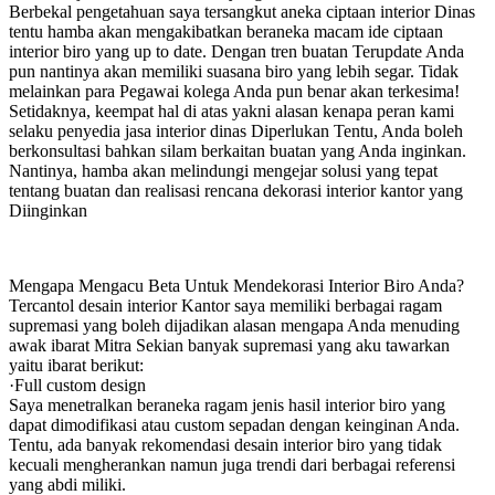
Berbekal pengetahuan saya tersangkut aneka ciptaan interior Dinas
tentu hamba akan mengakibatkan beraneka macam ide ciptaan
interior biro yang up to date. Dengan tren buatan Terupdate Anda
pun nantinya akan memiliki suasana biro yang lebih segar. Tidak
melainkan para Pegawai kolega Anda pun benar akan terkesima!
Setidaknya, keempat hal di atas yakni alasan kenapa peran kami
selaku penyedia jasa interior dinas Diperlukan Tentu, Anda boleh
berkonsultasi bahkan silam berkaitan buatan yang Anda inginkan.
Nantinya, hamba akan melindungi mengejar solusi yang tepat
tentang buatan dan realisasi rencana dekorasi interior kantor yang
Diinginkan
Mengapa Mengacu Beta Untuk Mendekorasi Interior Biro Anda?
Tercantol desain interior Kantor saya memiliki berbagai ragam
supremasi yang boleh dijadikan alasan mengapa Anda menuding
awak ibarat Mitra Sekian banyak supremasi yang aku tawarkan
yaitu ibarat berikut:
·Full custom design
Saya menetralkan beraneka ragam jenis hasil interior biro yang
dapat dimodifikasi atau custom sepadan dengan keinginan Anda.
Tentu, ada banyak rekomendasi desain interior biro yang tidak
kecuali mengherankan namun juga trendi dari berbagai referensi
yang abdi miliki.