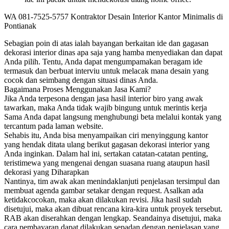
WA 081-7525-5757 Kontraktor Desain Interior Kantor Minimalis di
Pontianak
Sebagian poin di atas ialah bayangan berkaitan ide dan gagasan
dekorasi interior dinas apa saja yang hamba menyediakan dan dapat
Anda pilih. Tentu, Anda dapat mengumpamakan beragam ide
termasuk dan berbuat interviu untuk melacak mana desain yang
cocok dan seimbang dengan situasi dinas Anda.
Bagaimana Proses Menggunakan Jasa Kami?
Jika Anda terpesona dengan jasa hasil interior biro yang awak
tawarkan, maka Anda tidak wajib bingung untuk merintis kerja
Sama Anda dapat langsung menghubungi beta melalui kontak yang
tercantum pada laman website.
Sehabis itu, Anda bisa menyampaikan ciri menyinggung kantor
yang hendak ditata ulang berikut gagasan dekorasi interior yang
Anda inginkan. Dalam hal ini, sertakan catatan-catatan penting,
teristimewa yang mengenai dengan suasana ruang ataupun hasil
dekorasi yang Diharapkan
Nantinya, tim awak akan menindaklanjuti penjelasan tersimpul dan
membuat agenda gambar setakar dengan request. Asalkan ada
ketidakcocokan, maka akan dilakukan revisi. Jika hasil sudah
disetujui, maka akan dibuat rencana kira-kira untuk proyek tersebut.
RAB akan diserahkan dengan lengkap. Seandainya disetujui, maka
cara pembayaran dapat dilakukan sepadan dengan penjelasan yang