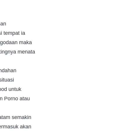
san
i tempat ia
ri godaan maka
ntingnya menata
indahan
ituasi
ood untuk
n Porno atau
khatam semakin
 termasuk akan