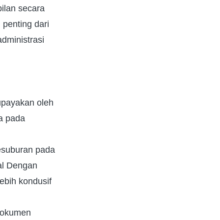
ilan secara
penting dari
dministrasi
iupayakan oleh
sa pada
kesuburan pada
al Dengan
ebih kondusif
 dokumen