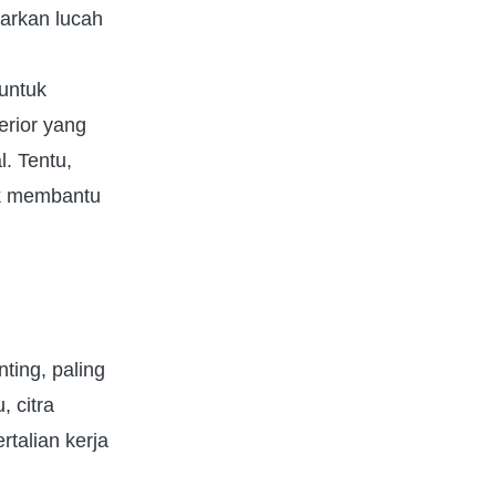
iarkan lucah
 untuk
erior yang
. Tentu,
uk membantu
ting, paling
, citra
talian kerja