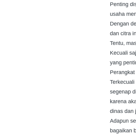
Penting di
usaha mem
Dengan dek
dan citra 
Tentu, mas
Kecuali sa
yang penti
Perangkat 
Terkecuali
segenap di
karena aka
dinas dan 
Adapun set
bagaikan b