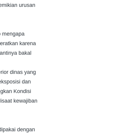
emikian urusan
ab mengapa
beratkan karena
antinya bakal
rior dinas yang
eksposisi dan
gkan Kondisi
disaat kewajiban
 dipakai dengan