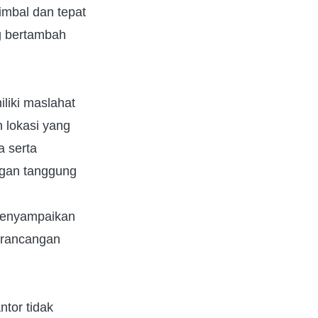
imbal dan tepat
ng bertambah
liki maslahat
 lokasi yang
a serta
ngan tanggung
 menyampaikan
perancangan
tor tidak