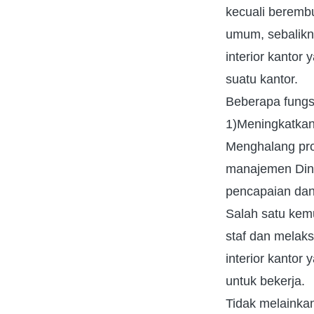
kecuali beremb
umum, sebalikn
interior kantor
suatu kantor.
Beberapa fungsi 
1)Meningkatkan 
Menghalang prod
manajemen Dina
pencapaian dan 
Salah satu kemu
staf dan mela
interior kantor
untuk bekerja.
Tidak melainka