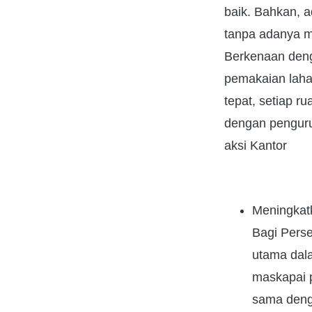
baik. Bahkan, a
tanpa adanya m
Berkenaan denga
pemakaian lahan
tepat, setiap r
dengan penguru
aksi Kantor
Meningkatk
Bagi Perse
utama dala
maskapai p
sama deng