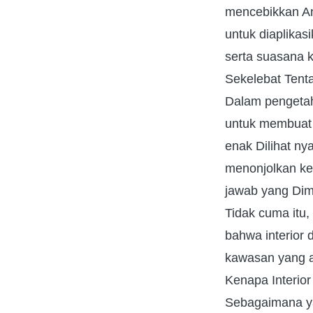
mencebikkan And
untuk diaplika
serta suasana k
Sekelebat Tenta
Dalam pengetahu
untuk membuat 
enak Dilihat n
menonjolkan ke
jawab yang Dimi
Tidak cuma itu,
bahwa interior 
kawasan yang a
Kenapa Interior
Sebagaimana ya