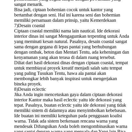
sangat menarik.
Bisa jadi, ciptaan bohemian cocok untuk kantor yang
bertambat dengan seni. Hal ini karena seni dan bohemian
memiliki persamaan dalam prinsip, yaitu Kemerdekaan
7)Desain coastal
Ciptaan coastal memiliki nama lain nautical. Ide dekorasi
interior dinas ini sangat Mengagumkan terpenting untuk Anda
yang meminati kesan natural. Pasalnya, desain coastal sangat
sama dengan gegana di lepas pantai yang berhubungan
dengan ombak, beton dan Mentari Tentu, ada keheningan dan
kenyamanan yang akan terasa di dalam ruang tersebut.
Diliat dari hasil dekorasi dinas dengan ciptaan coastal, tempat
untuk membiayai proyek kreatif menjadi salah satu tempat
yang paling Tusukan Tentu, hawa ala pantai akan
membongkar lebih banyak inspirasi untuk mengerjakan
bineka proyek.
8)Desain eclectic
Jika Anda ingin mencetuskan gaya dalam ciptaan dekorasi
interior Kantor maka hasil eclectic yaitu ide dekorasi yang
tepat. Pasalnya, buatan eclectic yaitu ide dekorasi yang tidak
memiliki sistem di dalamnya atau menyimbolkan kebebasan.
Ide buatan ini memiliki keteguhan pada pengguaan koalisi
warna. Tidak ada sistem berkenaan rencana warna yang
mendesak Difungsikan Anda boleh mengombinasikan warna
yang santai dengan warna yang menyala dan Yang lain Bisa