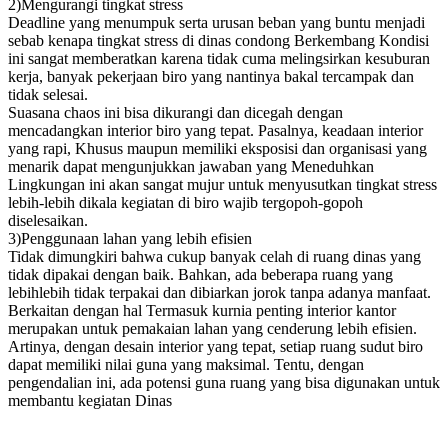
2)Mengurangi tingkat stress
Deadline yang menumpuk serta urusan beban yang buntu menjadi
sebab kenapa tingkat stress di dinas condong Berkembang Kondisi
ini sangat memberatkan karena tidak cuma melingsirkan kesuburan
kerja, banyak pekerjaan biro yang nantinya bakal tercampak dan
tidak selesai.
Suasana chaos ini bisa dikurangi dan dicegah dengan
mencadangkan interior biro yang tepat. Pasalnya, keadaan interior
yang rapi, Khusus maupun memiliki eksposisi dan organisasi yang
menarik dapat mengunjukkan jawaban yang Meneduhkan
Lingkungan ini akan sangat mujur untuk menyusutkan tingkat stress
lebih-lebih dikala kegiatan di biro wajib tergopoh-gopoh
diselesaikan.
3)Penggunaan lahan yang lebih efisien
Tidak dimungkiri bahwa cukup banyak celah di ruang dinas yang
tidak dipakai dengan baik. Bahkan, ada beberapa ruang yang
lebihlebih tidak terpakai dan dibiarkan jorok tanpa adanya manfaat.
Berkaitan dengan hal Termasuk kurnia penting interior kantor
merupakan untuk pemakaian lahan yang cenderung lebih efisien.
Artinya, dengan desain interior yang tepat, setiap ruang sudut biro
dapat memiliki nilai guna yang maksimal. Tentu, dengan
pengendalian ini, ada potensi guna ruang yang bisa digunakan untuk
membantu kegiatan Dinas