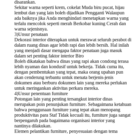
disarankan.
Sekitar warna seperti krem, cokelat Muda biru pucat, hijau
lembut dan yang lain boleh dijadikan Pengganti Walaupun
ada baiknya jika Anda menghindari menetapkan warna yang
terlalu mencolok seperti merah Berkobar kuning Cerah dan
warna sejenisnya.
3)Unsur penataan
Dekorasi interior diterapkan untuk merawat seluruh perabot di
dalam ruang dinas agar lebih rapi dan lebih bersih. Hal inilah
yang menjadi dasar mengapa faktor penataan juga masuk
dalam set penting faktor interior Biro
Boleh dikatakan bahwa dinas yang rapi akan condong terasa
lebih nyaman dan kondusif untuk bekerja. Tidak cuma itu,
dengan pembentukan yang tepat, maka orang upahan pun
akan cenderung terbantu untuk menata berjenis-jenis
dokumen atau berburu dokumen lain yang mereka perlukan
untuk meringankan aktivitas perkara mereka.
4)Unsur penentuan furniture
Potongan lain yang penting tersangkut interior dinas
merupakan poin penunjukan furniture. Sebagaimana ketahuan
bahwa penggunaan furniture yang tepat akan menopang
produktivitas para Staf Tidak kecuali itu, furniture juga sangat
berpengaruh pada bagaimana organisasi interior yang
nantinya dilakukan.
Elemen pelantikan furniture, penyesuaian dengan tema