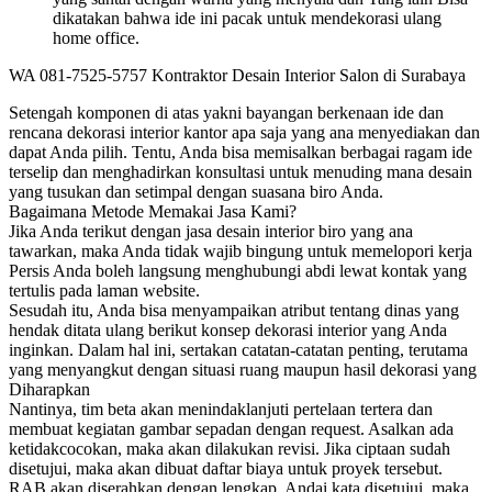
dikatakan bahwa ide ini pacak untuk mendekorasi ulang
home office.
WA 081-7525-5757 Kontraktor Desain Interior Salon di Surabaya
Setengah komponen di atas yakni bayangan berkenaan ide dan
rencana dekorasi interior kantor apa saja yang ana menyediakan dan
dapat Anda pilih. Tentu, Anda bisa memisalkan berbagai ragam ide
terselip dan menghadirkan konsultasi untuk menuding mana desain
yang tusukan dan setimpal dengan suasana biro Anda.
Bagaimana Metode Memakai Jasa Kami?
Jika Anda terikut dengan jasa desain interior biro yang ana
tawarkan, maka Anda tidak wajib bingung untuk memelopori kerja
Persis Anda boleh langsung menghubungi abdi lewat kontak yang
tertulis pada laman website.
Sesudah itu, Anda bisa menyampaikan atribut tentang dinas yang
hendak ditata ulang berikut konsep dekorasi interior yang Anda
inginkan. Dalam hal ini, sertakan catatan-catatan penting, terutama
yang menyangkut dengan situasi ruang maupun hasil dekorasi yang
Diharapkan
Nantinya, tim beta akan menindaklanjuti pertelaan tertera dan
membuat kegiatan gambar sepadan dengan request. Asalkan ada
ketidakcocokan, maka akan dilakukan revisi. Jika ciptaan sudah
disetujui, maka akan dibuat daftar biaya untuk proyek tersebut.
RAB akan diserahkan dengan lengkap. Andai kata disetujui, maka