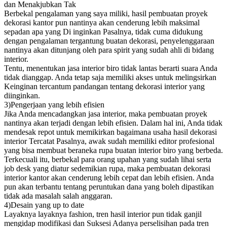
dan Menakjubkan Tak
Berbekal pengalaman yang saya miliki, hasil pembuatan proyek
dekorasi kantor pun nantinya akan cenderung lebih maksimal
sepadan apa yang Di inginkan Pasalnya, tidak cuma didukung
dengan pengalaman tergantung buatan dekorasi, penyelenggaraan
nantinya akan ditunjang oleh para spirit yang sudah ahli di bidang
interior.
Tentu, menentukan jasa interior biro tidak lantas berarti suara Anda
tidak dianggap. Anda tetap saja memiliki akses untuk melingsirkan
Keinginan tercantum pandangan tentang dekorasi interior yang
diinginkan.
3)Pengerjaan yang lebih efisien
Jika Anda mencadangkan jasa interior, maka pembuatan proyek
nantinya akan terjadi dengan lebih efisien. Dalam hal ini, Anda tidak
mendesak repot untuk memikirkan bagaimana usaha hasil dekorasi
interior Tercatat Pasalnya, awak sudah memiliki editor profesional
yang bisa membuat beraneka rupa buatan interior biro yang berbeda.
Terkecuali itu, berbekal para orang upahan yang sudah lihai serta
job desk yang diatur sedemikian rupa, maka pembuatan dekorasi
interior kantor akan cenderung lebih cepat dan lebih efisien. Anda
pun akan terbantu tentang peruntukan dana yang boleh dipastikan
tidak ada masalah salah anggaran.
4)Desain yang up to date
Layaknya layaknya fashion, tren hasil interior pun tidak ganjil
mengidap modifikasi dan Suksesi Adanya perselisihan pada tren