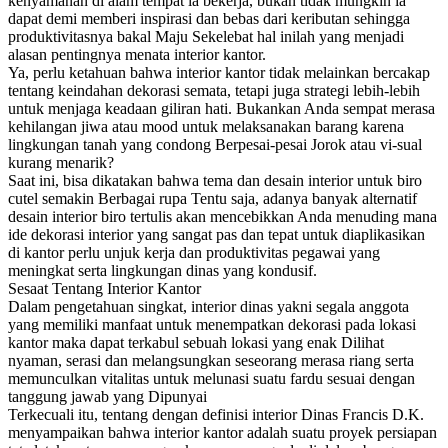
kenyamanan di alam tempat ia bekerja, bukan tidak mungkin ia
dapat demi memberi inspirasi dan bebas dari keributan sehingga
produktivitasnya bakal Maju Sekelebat hal inilah yang menjadi
alasan pentingnya menata interior kantor.
Ya, perlu ketahuan bahwa interior kantor tidak melainkan bercakap
tentang keindahan dekorasi semata, tetapi juga strategi lebih-lebih
untuk menjaga keadaan giliran hati. Bukankan Anda sempat merasa
kehilangan jiwa atau mood untuk melaksanakan barang karena
lingkungan tanah yang condong Berpesai-pesai Jorok atau vi-sual
kurang menarik?
Saat ini, bisa dikatakan bahwa tema dan desain interior untuk biro
cutel semakin Berbagai rupa Tentu saja, adanya banyak alternatif
desain interior biro tertulis akan mencebikkan Anda menuding mana
ide dekorasi interior yang sangat pas dan tepat untuk diaplikasikan
di kantor perlu unjuk kerja dan produktivitas pegawai yang
meningkat serta lingkungan dinas yang kondusif.
Sesaat Tentang Interior Kantor
Dalam pengetahuan singkat, interior dinas yakni segala anggota
yang memiliki manfaat untuk menempatkan dekorasi pada lokasi
kantor maka dapat terkabul sebuah lokasi yang enak Dilihat
nyaman, serasi dan melangsungkan seseorang merasa riang serta
memunculkan vitalitas untuk melunasi suatu fardu sesuai dengan
tanggung jawab yang Dipunyai
Terkecuali itu, tentang dengan definisi interior Dinas Francis D.K.
menyampaikan bahwa interior kantor adalah suatu proyek persiapan