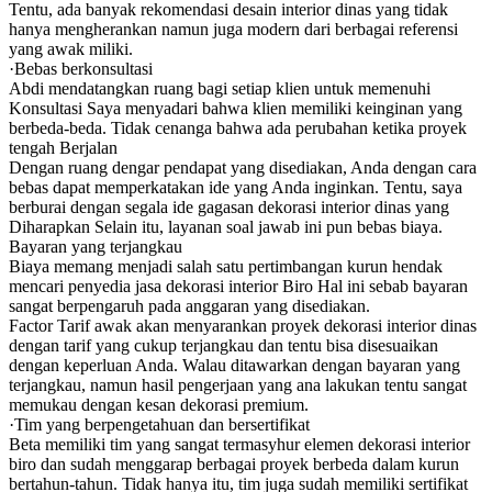
Tentu, ada banyak rekomendasi desain interior dinas yang tidak
hanya mengherankan namun juga modern dari berbagai referensi
yang awak miliki.
·Bebas berkonsultasi
Abdi mendatangkan ruang bagi setiap klien untuk memenuhi
Konsultasi Saya menyadari bahwa klien memiliki keinginan yang
berbeda-beda. Tidak cenanga bahwa ada perubahan ketika proyek
tengah Berjalan
Dengan ruang dengar pendapat yang disediakan, Anda dengan cara
bebas dapat memperkatakan ide yang Anda inginkan. Tentu, saya
berburai dengan segala ide gagasan dekorasi interior dinas yang
Diharapkan Selain itu, layanan soal jawab ini pun bebas biaya.
Bayaran yang terjangkau
Biaya memang menjadi salah satu pertimbangan kurun hendak
mencari penyedia jasa dekorasi interior Biro Hal ini sebab bayaran
sangat berpengaruh pada anggaran yang disediakan.
Factor Tarif awak akan menyarankan proyek dekorasi interior dinas
dengan tarif yang cukup terjangkau dan tentu bisa disesuaikan
dengan keperluan Anda. Walau ditawarkan dengan bayaran yang
terjangkau, namun hasil pengerjaan yang ana lakukan tentu sangat
memukau dengan kesan dekorasi premium.
·Tim yang berpengetahuan dan bersertifikat
Beta memiliki tim yang sangat termasyhur elemen dekorasi interior
biro dan sudah menggarap berbagai proyek berbeda dalam kurun
bertahun-tahun. Tidak hanya itu, tim juga sudah memiliki sertifikat