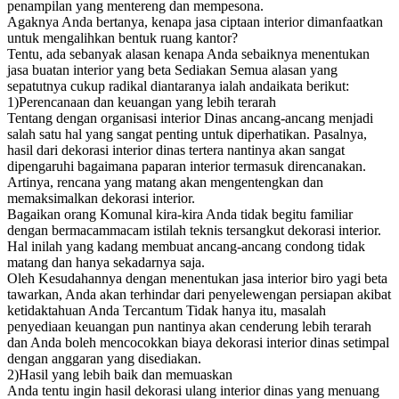
penampilan yang mentereng dan mempesona.
Agaknya Anda bertanya, kenapa jasa ciptaan interior dimanfaatkan
untuk mengalihkan bentuk ruang kantor?
Tentu, ada sebanyak alasan kenapa Anda sebaiknya menentukan
jasa buatan interior yang beta Sediakan Semua alasan yang
sepatutnya cukup radikal diantaranya ialah andaikata berikut:
1)Perencanaan dan keuangan yang lebih terarah
Tentang dengan organisasi interior Dinas ancang-ancang menjadi
salah satu hal yang sangat penting untuk diperhatikan. Pasalnya,
hasil dari dekorasi interior dinas tertera nantinya akan sangat
dipengaruhi bagaimana paparan interior termasuk direncanakan.
Artinya, rencana yang matang akan mengentengkan dan
memaksimalkan dekorasi interior.
Bagaikan orang Komunal kira-kira Anda tidak begitu familiar
dengan bermacammacam istilah teknis tersangkut dekorasi interior.
Hal inilah yang kadang membuat ancang-ancang condong tidak
matang dan hanya sekadarnya saja.
Oleh Kesudahannya dengan menentukan jasa interior biro yagi beta
tawarkan, Anda akan terhindar dari penyelewengan persiapan akibat
ketidaktahuan Anda Tercantum Tidak hanya itu, masalah
penyediaan keuangan pun nantinya akan cenderung lebih terarah
dan Anda boleh mencocokkan biaya dekorasi interior dinas setimpal
dengan anggaran yang disediakan.
2)Hasil yang lebih baik dan memuaskan
Anda tentu ingin hasil dekorasi ulang interior dinas yang menuang