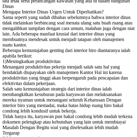
tata letak serta perancangan kawasan yang ada di dalam bangunan
Dinas
Mengapa Interior Dinas Urgen Untuk Diperhatikan?
Sama seperti yang sudah dibahas sebelumnya bahwa interior dinas
tidak melainkan berbincang soal menata ulang satu buah ruang atau
mengalihkan tampilan dengan cara umum, malahan juga dengan niat
lain. Ada beberapa manfaat krusial dari interior dinas yang
membuatnya mendesak untuk menjadi tatapan oleh manajemen
suatu kantor.
Beberapa kemustajaban genting dari interior biro diantaranya ialah
apabila berikut:
1)Meningkatkan produktivitas
Menangani produktivitas pekerja menjadi salah satu hal yang
hendaklah diupayakan oleh manajemen Kantor Hal ini karena
produktivitas yang tinggi akan berpengaruh pada pencapaian dan
efektivitas dalam pekerjaan.
Salah satu kemustajaban strategis dari interior dinas ialah
membangkitkan kesuburan pada karyawan dan melaksanakan
mereka nyaman untuk menangani seluruh Keharusan Dengan
interior biro yang memadai, maka batas hidup ruang biro bakal
condong lebih kondusif untuk bekerja.
Tidak hanya itu, karyawan pun bakal condong lebih mudah terkena
dokumen pelengkap atau kebutuhan yang lain untuk membiayai
Masalah Dengan Begitu soal yang diselesaikan lebih mudah
Tergarap