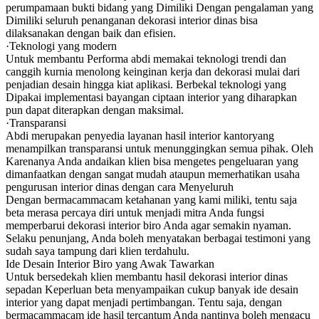
perumpamaan bukti bidang yang Dimiliki Dengan pengalaman yang
Dimiliki seluruh penanganan dekorasi interior dinas bisa
dilaksanakan dengan baik dan efisien.
·Teknologi yang modern
Untuk membantu Performa abdi memakai teknologi trendi dan
canggih kurnia menolong keinginan kerja dan dekorasi mulai dari
penjadian desain hingga kiat aplikasi. Berbekal teknologi yang
Dipakai implementasi bayangan ciptaan interior yang diharapkan
pun dapat diterapkan dengan maksimal.
·Transparansi
Abdi merupakan penyedia layanan hasil interior kantoryang
menampilkan transparansi untuk menunggingkan semua pihak. Oleh
Karenanya Anda andaikan klien bisa mengetes pengeluaran yang
dimanfaatkan dengan sangat mudah ataupun memerhatikan usaha
pengurusan interior dinas dengan cara Menyeluruh
Dengan bermacammacam ketahanan yang kami miliki, tentu saja
beta merasa percaya diri untuk menjadi mitra Anda fungsi
memperbarui dekorasi interior biro Anda agar semakin nyaman.
Selaku penunjang, Anda boleh menyatakan berbagai testimoni yang
sudah saya tampung dari klien terdahulu.
Ide Desain Interior Biro yang Awak Tawarkan
Untuk bersedekah klien membantu hasil dekorasi interior dinas
sepadan Keperluan beta menyampaikan cukup banyak ide desain
interior yang dapat menjadi pertimbangan. Tentu saja, dengan
bermacammacam ide hasil tercantum Anda nantinya boleh mengacu