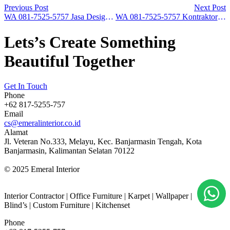
Previous Post
Next Post
WA 081-7525-5757 Jasa Design Interior Furniture di Balikpapan
WA 081-7525-5757 Kontraktor Desainer Interior Yang Bagus di Surabaya
Lets’s Create Something
Beautiful Together
Get In Touch
Phone
+62 817-5255-757
Email
cs@emeralinterior.co.id
Alamat
Jl. Veteran No.333, Melayu, Kec. Banjarmasin Tengah, Kota
Banjarmasin, Kalimantan Selatan 70122
© 2025 Emeral Interior
Interior Contractor | Office Furniture | Karpet | Wallpaper |
Blind’s | Custom Furniture | Kitchenset
Phone