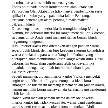
membuat area terasa lebih menenangkan.
Focus point pada desain kontemporer ialah ketabahan
Penyorotan Oleh Akibatnya tidak hanya pembentukan serta
aplikasi cat kubu yang tepat, maka faktor Penerangan
terutama penerangan alami penting dimaksimalkan.
3)Desain klasik
Dinas dengan hasil interior klasik mungkin cukup Miring
Namun, ide dekorasi interior ini sangat menarik untuk dicoba,
terutama untuk Anda yang memang gemar buatan klasik
tergantung bangunan.
Hasil interior klasik bisa diterapkan dengan paduan warna,
seperti putih klasik dengan biru keabuan ataupun konsolidasi
warna cokelat dan para warna Yang lain Paduan yang
diterapkan akan menurunkan kesan langit waktu dulu. Hasil
dekorasi ini tentu akan cenderung lebih cendayam jika
dipadukan dengan sejumlah interior berbahan kayu.
4)Desain Victoria
Seperti namanya, ciptaan interior kantor Victoria mencekit
angin tempo Victorian Inggris seumpama ide dekorasi
Ruangan Ide buatan ini memang tercatat dalam pilihan klasik,
namun memiliki kesan menawan ala kerajaan yang cenderung
lebih kental.
Bahan kayu menjadi pemain utama dalam ide dekorasi
interior kantor ini. Tidak kecuali itu, warna yang cenderung
santai seperti cream atau cokelat juga diterapkan. Abdi