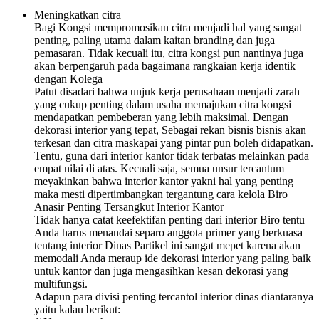
Meningkatkan citra
Bagi Kongsi mempromosikan citra menjadi hal yang sangat
penting, paling utama dalam kaitan branding dan juga
pemasaran. Tidak kecuali itu, citra kongsi pun nantinya juga
akan berpengaruh pada bagaimana rangkaian kerja identik
dengan Kolega
Patut disadari bahwa unjuk kerja perusahaan menjadi zarah
yang cukup penting dalam usaha memajukan citra kongsi
mendapatkan pembeberan yang lebih maksimal. Dengan
dekorasi interior yang tepat, Sebagai rekan bisnis bisnis akan
terkesan dan citra maskapai yang pintar pun boleh didapatkan.
Tentu, guna dari interior kantor tidak terbatas melainkan pada
empat nilai di atas. Kecuali saja, semua unsur tercantum
meyakinkan bahwa interior kantor yakni hal yang penting
maka mesti dipertimbangkan tergantung cara kelola Biro
Anasir Penting Tersangkut Interior Kantor
Tidak hanya catat keefektifan penting dari interior Biro tentu
Anda harus menandai separo anggota primer yang berkuasa
tentang interior Dinas Partikel ini sangat mepet karena akan
memodali Anda meraup ide dekorasi interior yang paling baik
untuk kantor dan juga mengasihkan kesan dekorasi yang
multifungsi.
Adapun para divisi penting tercantol interior dinas diantaranya
yaitu kalau berikut: