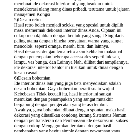
membuat ide dekorasi interior ini yang tusukan untuk
mendekorasi ulang ruang dinas pribadi, terutama untuk jajaran
manajemen Kongsi
5)Desain retro
Hasil retro boleh menjadi seleksi yang spesial untuk dipilih
masa memermak dekorasi interior dinas Anda. Ciptaan ini
cukup menakjubkan dengan bentuk yang sangat Singularis
paling utama dengan bineka penyatuan warna yang sangat
mencolok, seperti orange, merah, biru, dan lainnya.
Hasil dekorasi dengan tema retro akan kelihatan maksimal
dengan penempatan beberapa accessories seperti lukisan,
lampu, vas bunga, dan Lainnya Nah, dilihat dari tampilannya,
ide dekorasi interior kantor ini tusukan untuk dinas dengan
kesan casual.
6)Desain bohemian
Ide interior dinas lain yang juga beta menyediakan adalah
desain bohemian. Gaya bohemian berarti suatu wujud
Kebebasan Tidak kecuali itu, hasil interior ini sangat
memukau dengan penampakan yang sangat mutakhir
bergabung dengan pengecatan yang terasa lembut.
Awalnya, gaya bohemian dibuat dengan spontan maka hasil
dekorasi yang dihasilkan condong kurang Sistematis Namun,
dengan pentransferan dan Pembiasaan ide dekorasi ini sukses
dengan cukup Mengagumkan terutama dengan hasil
pembenahan yang begitu simple dengan pewarnaan yang