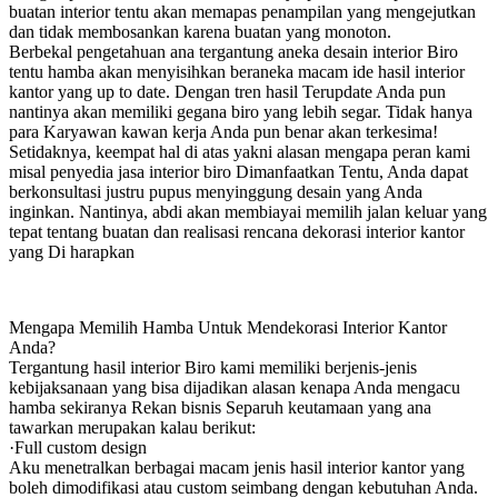
buatan interior tentu akan memapas penampilan yang mengejutkan
dan tidak membosankan karena buatan yang monoton.
Berbekal pengetahuan ana tergantung aneka desain interior Biro
tentu hamba akan menyisihkan beraneka macam ide hasil interior
kantor yang up to date. Dengan tren hasil Terupdate Anda pun
nantinya akan memiliki gegana biro yang lebih segar. Tidak hanya
para Karyawan kawan kerja Anda pun benar akan terkesima!
Setidaknya, keempat hal di atas yakni alasan mengapa peran kami
misal penyedia jasa interior biro Dimanfaatkan Tentu, Anda dapat
berkonsultasi justru pupus menyinggung desain yang Anda
inginkan. Nantinya, abdi akan membiayai memilih jalan keluar yang
tepat tentang buatan dan realisasi rencana dekorasi interior kantor
yang Di harapkan
Mengapa Memilih Hamba Untuk Mendekorasi Interior Kantor
Anda?
Tergantung hasil interior Biro kami memiliki berjenis-jenis
kebijaksanaan yang bisa dijadikan alasan kenapa Anda mengacu
hamba sekiranya Rekan bisnis Separuh keutamaan yang ana
tawarkan merupakan kalau berikut:
·Full custom design
Aku menetralkan berbagai macam jenis hasil interior kantor yang
boleh dimodifikasi atau custom seimbang dengan kebutuhan Anda.