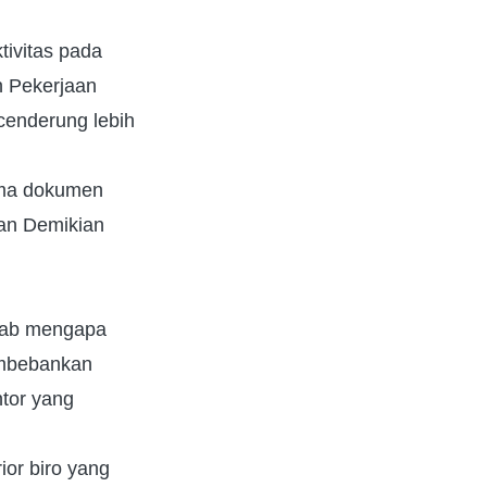
tivitas pada
 Pekerjaan
cenderung lebih
ima dokumen
an Demikian
ebab mengapa
embebankan
ntor yang
ior biro yang