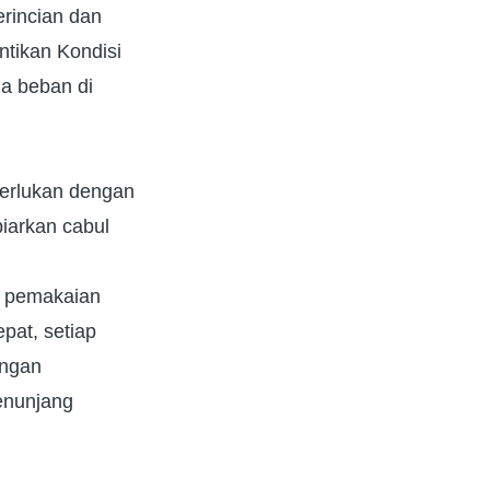
erincian dan
tikan Kondisi
la beban di
perlukan dengan
biarkan cabul
uk pemakaian
epat, setiap
engan
enunjang