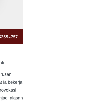
nak
urusan
 ia bekerja,
rovokasi
njadi alasan