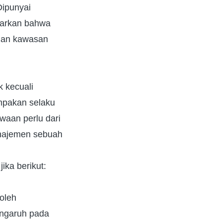
Dipunyai
ujarkan bahwa
ngan kawasan
k kecuali
mpakan selaku
aan perlu dari
anajemen sebuah
ika berikut:
oleh
pengaruh pada