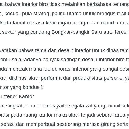
ati bahwa interior biro tidak melainkan berbahasa tenta
, kecuali pula strategi paling utama untuk mengusut sit
 Anda tamat merasa kehilangan tenaga atau mood untu
 sektor yang condong Bongkar-bangkir Saru atau tercel
dikatakan bahwa tema dan desain interior untuk dinas t
entu saja, adanya banyak saringan desain interior biro t
da melacak mana ide dekorasi interior yang sangat sesu
ikan di dinas akan performa dan produktivitas personel
antor yang kondusif.
Interior Kantor
n singkat, interior dinas yaitu segala zat yang memiliki 
asi pada ruang kantor maka akan terjadi sebuah area 
, serasi dan memperbuat seseorang merasa girang sert