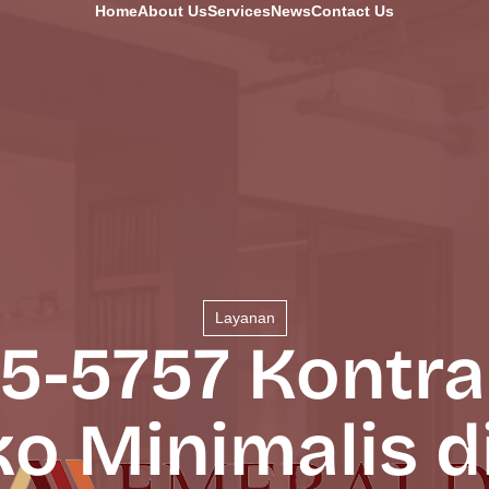
Home
About Us
Services
News
Contact Us
Layanan
5-5757 Kontra
ko Minimalis 