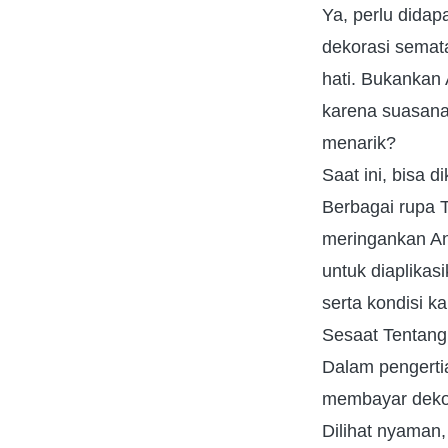
Ya, perlu didap
dekorasi semata
hati. Bukankan
karena suasana
menarik?
Saat ini, bisa 
Berbagai rupa T
meringankan An
untuk diaplikas
serta kondisi k
Sesaat Tentang 
Dalam pengertia
membayar dekor
Dilihat nyaman