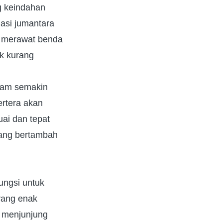
ng keindahan
uasi jumantara
k merawat benda
ik kurang
amam semakin
ertera akan
ai dan tepat
 yang bertambah
fungsi untuk
yang enak
a menjunjung