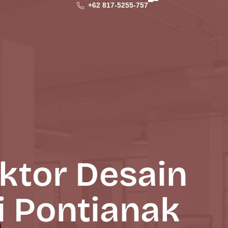
+62 817-5255-757
ktor Desain
di Pontianak