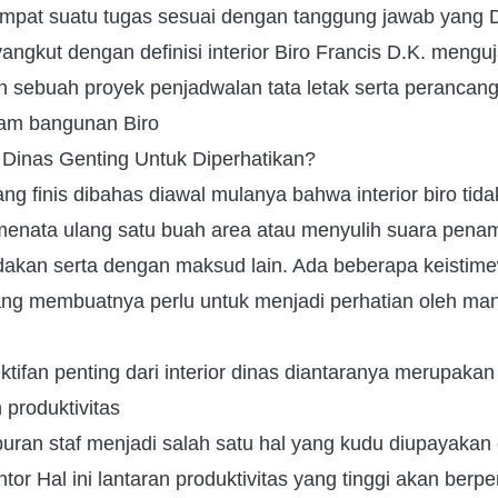
mpat suatu tugas sesuai dengan tanggung jawab yang 
yangkut dengan definisi interior Biro Francis D.K. meng
alah sebuah proyek penjadwalan tata letak serta peranca
lam bangunan Biro
 Dinas Genting Untuk Diperhatikan?
ng finis dibahas diawal mulanya bahwa interior biro tida
 menata ulang satu buah area atau menyulih suara pena
an serta dengan maksud lain. Ada beberapa keistimew
 yang membuatnya perlu untuk menjadi perhatian oleh m
tifan penting dari interior dinas diantaranya merupakan j
produktivitas
uran staf menjadi salah satu hal yang kudu diupayakan 
ntor Hal ini lantaran produktivitas yang tinggi akan ber