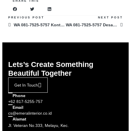
SHARE THIS
PREVIOUS POST
NEXT POST
WA 081-7525-5757 Kontraktor Desainer Interior Yang Bagus di Banjarmasin
WA 081-7525-5757 Desain Interior Kamar di Balikpapan
Lets’s Create Something
Beautiful Together
Get In Touch
Phone
+62 817-5255-757
Email
cs@emeralinterior.co.id
Alamat
Jl. Veteran No.333, Melayu, Kec.